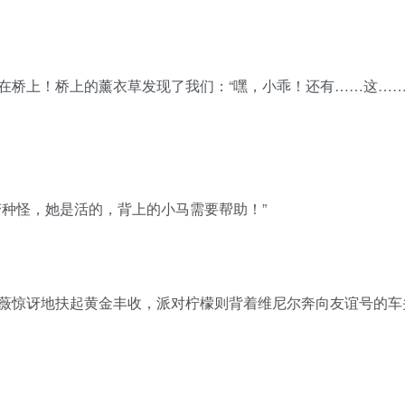
在桥上！桥上的薰衣草发现了我们：“嘿，小乖！还有……这…
变种怪，她是活的，背上的小马需要帮助！”
薇惊讶地扶起黄金丰收，派对柠檬则背着维尼尔奔向友谊号的车