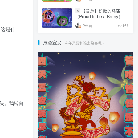
【音乐】骄傲的马迷
6
（Proud to be a Brony）
2年前
166
…这是什
展会宣发
今年又要和谁去聚会呢？
头。我转向