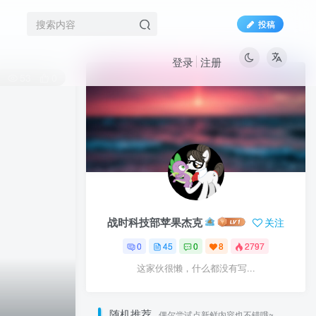
投稿
登录
注册
53
0
战时科技部苹果杰克
关注
0
45
0
8
2797
这家伙很懒，什么都没有写...
随机推荐
偶尔尝试点新鲜内容也不错哦~