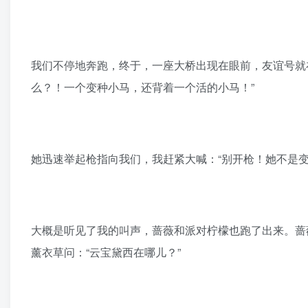
我们不停地奔跑，终于，一座大桥出现在眼前，友谊号就
么？！一个变种小马，还背着一个活的小马！”
她迅速举起枪指向我们，我赶紧大喊：“别开枪！她不是
大概是听见了我的叫声，蔷薇和派对柠檬也跑了出来。蔷
薰衣草问：“云宝黛西在哪儿？”