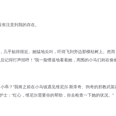
没有注意到我的存在。
，几乎贴得很近。她猛地尖叫，吓得飞到旁边那棵枯树上。然而
以后记得打声招呼！”我一脸懵逼地看着她，周围的小马们则在偷
小乖？”我将之前在小马镇遇见维尼尔·斯库奇、驹奇的邪教武装
护士：“红心，维尼尔需要你的帮助，你去检查一下她的状况。”