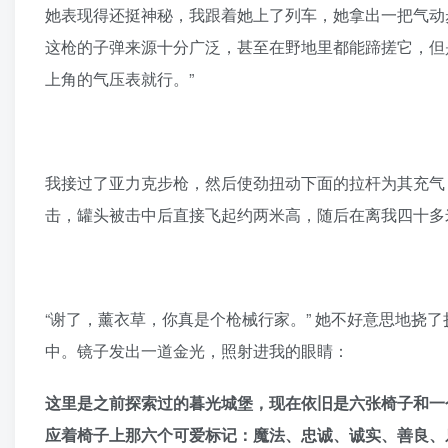
她表现得还挺神秘，我跟着她上了列车，她拿出一把气动
这枪的子弹来源十分广泛，甚至在野地里都能蹄搓它，但
上角的气压表就行。”
我接过了亚力克步枪，然后使劲扭动下面的拉杆为其充气
击，罐头被击中后直接飞起约两米高，随后在离我四十多
“谢了，薰衣草，你真是个枪械行家。” 她不好意思地挠
中。镜子发出一道金光，照射进我的眼睛：
这里是之前探索过的暮光城堡，现在依旧是六张椅子和一
应着椅子上那六个可爱标记：魔法、忠诚、诚实、善良、