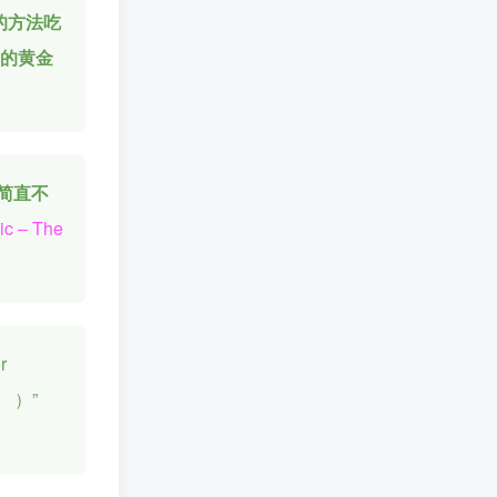
的方法吃
我的黄金
简直不
ic – The
r
。
）”