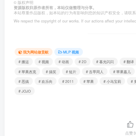
©
版权声明
资源版权归原作者所有，本站仅做整理与分享。
本站尊重作品版权，如本站的行为有影响到您的知识产权安全，请联
We respect the copyright of our works. If our actions affect your intelle
我为网站做贡献
MLP 视频
# 搬运
# 视频
# 动画
# 2D
# 暮光闪闪
# 翻译
# 苹果杰克
# 搞笑
# 短片
# 古早同人
# 苹果嘉儿
# 恶搞
# 欢乐向
# 2011
# 苹果
# 小马宝莉
# 
# JOJO
点赞
3