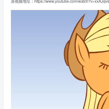
原视频地址：https://www.youtube.com/watch?v=xxAJqv