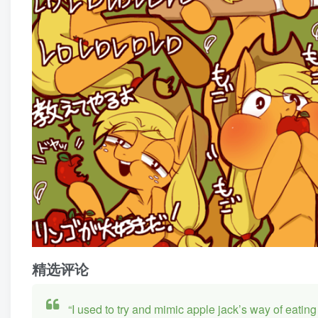
精选评论
“I used to try and mimic apple jack’s way of eating 