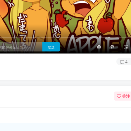
3/4
半屏
3/4
满屏
顶部
底部
25px
适中
适中
极快
发送
4
关注