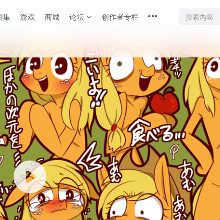
图集
游戏
商城
论坛
创作者专栏
底部
幕重叠
同步视频速度
100%