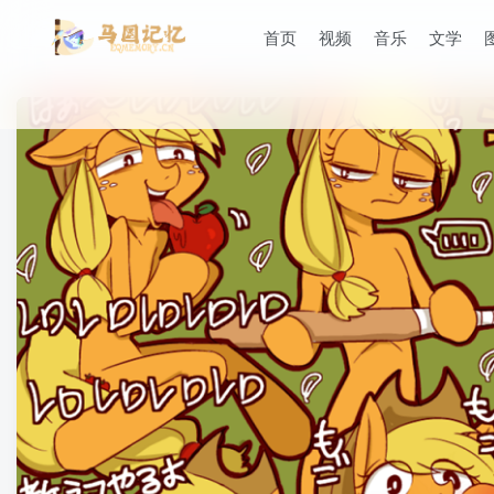
首页
视频
音乐
文学
滚动
顶部
防止弹