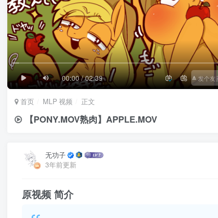
1/4
滚动
极慢
00:00 / 02:39
首页
MLP 视频
正文
【PONY.MOV熟肉】APPLE.MOV
无功子
3年前更新
原视频
简介