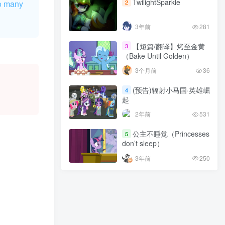
TwilightSparkle
3年前
281
oo many
2
【短篇/翻译】烤至金黄
3
3年前
281
（Bake Until Golden）
【短篇/翻译】烤至金黄
3个月前
36
3
（Bake Until Golden）
(预告)辐射小马国·英雄崛
4
3个月前
36
起
(预告)辐射小马国·英雄崛
2年前
531
4
起
公主不睡觉（Princesses
5
2年前
531
don’t sleep）
公主不睡觉（Princesses
3年前
250
5
don’t sleep）
3年前
250
今年又要和谁去聚会呢？