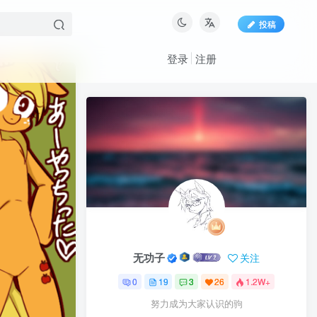
投稿
登录
注册
无功子
关注
0
19
3
26
1.2W+
无功子
关注
努力成为大家认识的驹
0
19
3
26
1.2W+
努力成为大家认识的驹
文章目录