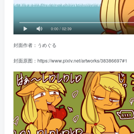
0:00
/
02:39
封面作者：うめぐる
封面原图：https://www.pixiv.net/artworks/38386697#1