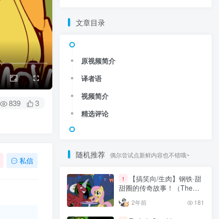
文章目录
原视频简介
译者语
原视频简介
视频简介
译者语
精选评论
视频简介
839
3
精选评论
随机推荐
偶尔尝试点新鲜内容也不错哦~
随机推荐
【搞笑向/生肉】钢铁·甜
偶尔尝试点新鲜内容也不错哦~
1
私信
甜圈的传奇故事！（The
Adventures of Donut
【搞笑向/生肉】钢铁·甜
2年前
181
1
Steel）
甜圈的传奇故事！（The
Adventures of Donut
TwilightSparkle
2
2年前
181
Steel）