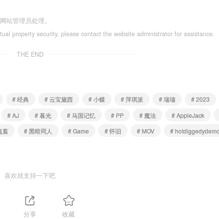
系网站管理员处理。
ctual property security, please contact the website administrator for assistance.
THE END
# 经典
# 云宝黛西
# 小蝶
# 萍琪派
# 瑞瑞
# 2023
# AJ
# 暮光
# 马国记忆
# PP
# 魔法
# AppleJack
鬼畜
# 黑暗同人
# Game
# 怀旧
# MOV
# hotdiggedydem
喜欢就支持一下吧
分享
收藏