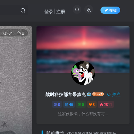
投稿
登录
注册
81
2
战时科技部苹果杰克
关注
0
45
0
8
2811
这家伙很懒，什么都没有写...
随机推荐
偶尔尝试点新鲜内容也不错哦~