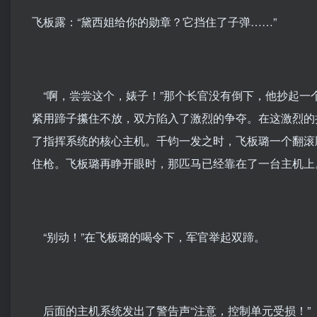
飞板露：“黛西姐给你的勋章？它挡住了子弹……”
“啊，尝尝这个，婊子！”那个长官没有倒下，他抄起一
紧用蹄子攥住不放，双方陷入了激烈的争夺。在这激烈的
了指挥系统的核心主机。千钧一发之时，飞板璐一个翻滚
住枪。飞板璐再睁开眼时，那匹马已经靠在了一台主机上
“别动！”在飞板璐的喝令下，军官举起双蹄。
后面的主机系统发出了警告声“注意，控制单元受损！”