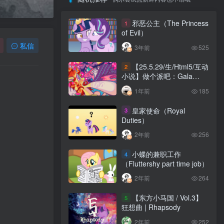
邪恶公主（The Princess
1
of Evil）
私信
3年前
525
【25.5.29/生/Html5/互动
2
小说】做个派吧：Gala
Making a Pie:Gala
1年前
185
皇家使命（Royal
3
Duties）
2年前
256
小蝶的兼职工作
4
（Fluttershy part time job）
2年前
264
【东方小马国 / Vol.3】
5
狂想曲 | Rhapsody
2年前
252