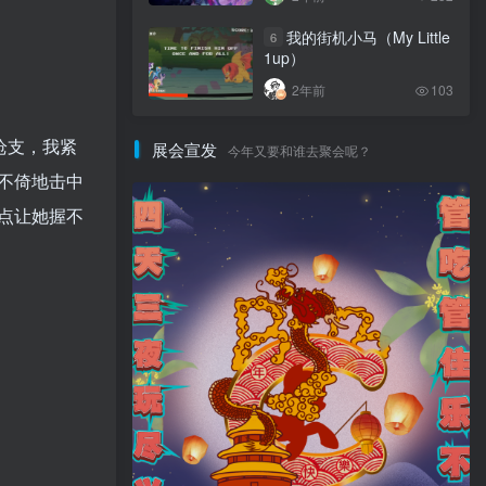
我的街机小马（My Little
6
1up）
2年前
103
枪支，我紧
展会宣发
今年又要和谁去聚会呢？
不倚地击中
点让她握不