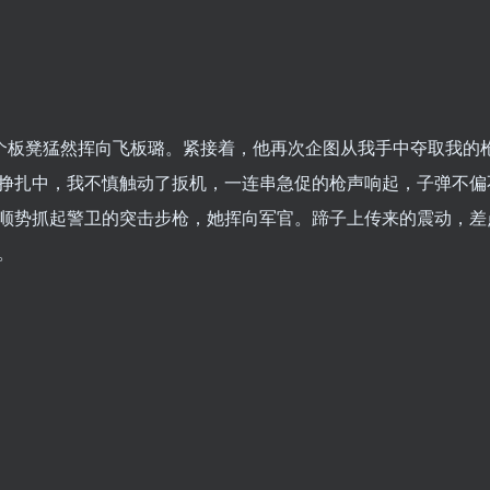
个板凳猛然挥向飞板璐。紧接着，他再次企图从我手中夺取我的
挣扎中，我不慎触动了扳机，一连串急促的枪声响起，子弹不偏
顺势抓起警卫的突击步枪，她挥向军官。蹄子上传来的震动，差
。