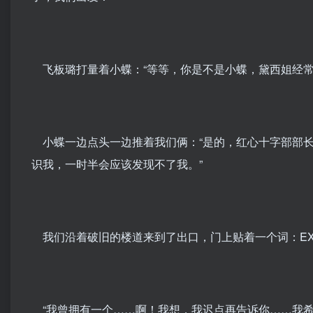
飞板璐打量着小蝶：“等等，你是不是小蝶，黛西姐经常
小蝶一边点头一边推着我们俩：“是的，红心十字部部长
识我，一时半会应该发现不了我。”
我们沿着破旧的楼道来到了出口，门上贴着一个词：EXI
“我曾拥有一个……啊！我想，我迟点再告诉你……我希