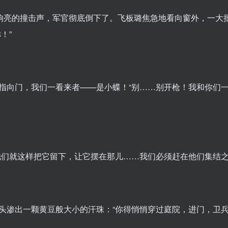
响亮的撞击声，军官彻底倒下了。飞板璐焦急地看向窗外，一大
！”
向门，我们一看来者——是小蝶！“别……别开枪！我和你们
们就这样把它留下，让它摆在那儿……我们必须赶在他们集结之
渗出一颗黄豆般大小的汗珠：“你得悄悄穿过庭院，进门，卫