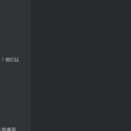
里！他们认
上防毒面