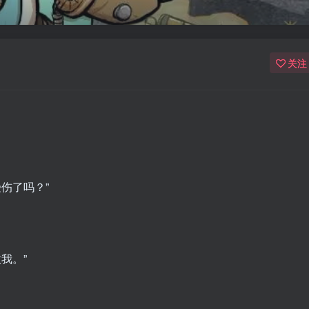
关注
伤了吗？”
我。”