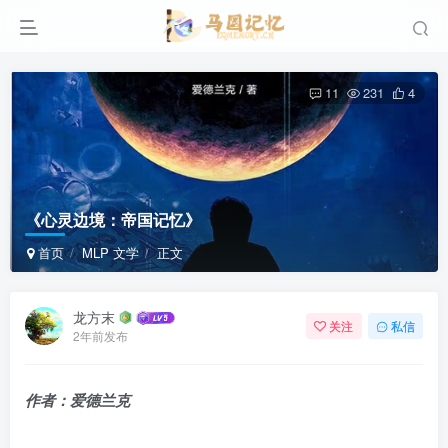
11
231
4
《心灵边境：帝国记忆》
首页
MLP 文学
正文
龙方末
关注
私信
2年前发布
作者：爱德兰克