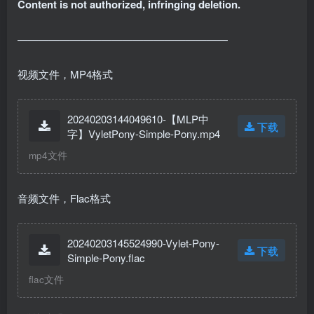
Content is not authorized, infringing deletion.
————————————————————
视频文件，MP4格式
20240203144049610-【MLP中
下载
字】VyletPony-Simple-Pony.mp4
mp4文件
音频文件，Flac格式
20240203145524990-Vylet-Pony-
下载
Simple-Pony.flac
flac文件