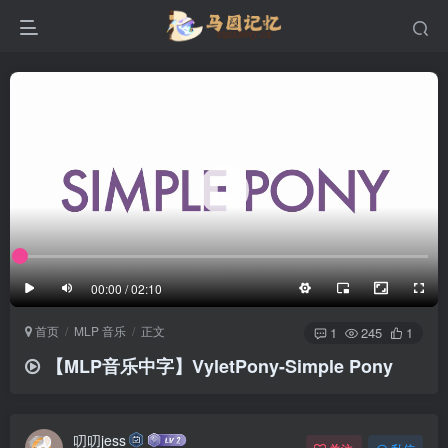
滚动
顶部
底部
防止弹幕重叠
同步视频速度
100%
3/4
1/4
半屏
3/4
满屏
滚动
顶部
底部
25px
适中
00:00 / 02:10
极慢
适中
极快
首页
MLP 音乐
正文
发送
1
245
1
【MLP音乐中字】VyletPony-Simple Pony
叨叨jess