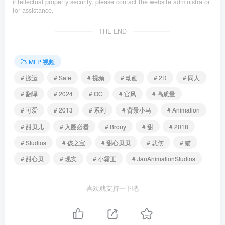
intellectual property security, please contact the website administrator
for assistance.
THE END
MLP 视频
# 搬运
# Safe
# 视频
# 动画
# 2D
# 同人
# 翻译
# 2024
# OC
# 官风
# 高质量
# 可爱
# 2013
# 系列
# 背景小马
# Animation
# 甜贝儿
# 入圈必看
# Brony
# 甜
# 2018
# Studios
# 孩之宝
# 甜心贝贝
# 悲伤
# 猫
# 甜心贝
# 现实
# 小霸王
# JanAnimationStudios
喜欢就支持一下吧