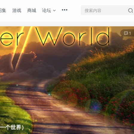
图集
游戏
商城
论坛
1
d（另一个世界）