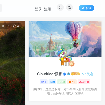
投稿
登录
注册
309
4
Cloudrider驭霄
关注
1
9
33
19
4520
你好呀，这里是驭霄，对小马同人音乐比较感兴
趣，会持续上传同人资源哦