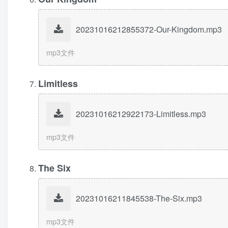
20231016212855372-Our-Kingdom.mp3
mp3文件
Limitless
20231016212922173-Limitless.mp3
mp3文件
The Six
20231016211845538-The-Six.mp3
mp3文件