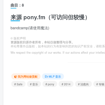
曲目：8
来源
pony.fm（可访问但较慢）
bandcamp(请使用魔法)
©
版权声明
资源版权归原作者所有，本站仅做整理与分享。
本站尊重作品版权，如本站的行为有影响到您的知识产权安全，请联
We respect the copyright of our works. If our actions affect your intelle
我为网站做贡献
MLP 音乐
# Safe
# 音乐
# pony
# 2014
# 治愈向
# 专辑