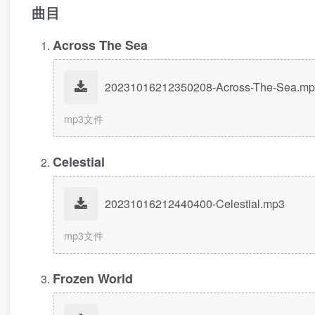
曲目
Across The Sea
20231016212350208-Across-The-Sea.m
mp3文件
Celestial
20231016212440400-Celestial.mp3
mp3文件
Frozen World