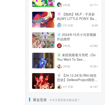
2年前
171
【熟肉】MLP：不良影
3
响(MY LITTLE PONY: Bad
Influence)
3个月前
96
2024年10月小马音视频
4
作品推荐
2年前
282
来陪我看看月亮吧（Do
5
You Want To See
MoonRise）
3年前
361
【24.12.24/生/Win/搞笑
6
恐游】DelikesProject两部曲
（雾云的冒险&“猩红黎明”）
4个月前
197
展会宣发
今年又要和谁去聚会呢？