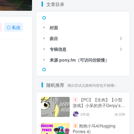
文章目录
私信
封面
曲目
专辑信息
来源 pony.fm（可访问但较慢）
随机推荐
偶尔尝试点新鲜内容也不错哦~
【PC】【生肉】【小型
1
游戏】小呆的房子Derpy’s
Fun House
2年前
339
抱抱小马4(Hugging
2
Ponies 4)