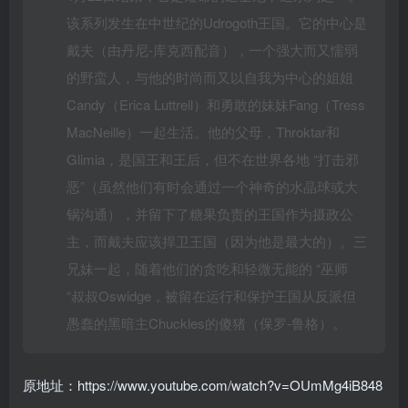
该系列发生在中世纪的Udrogoth王国。它的中心是
戴夫（由丹尼-库克西配音），一个强大而又懦弱
的野蛮人，与他的时尚而又以自我为中心的姐姐
Candy（Erica Luttrell）和勇敢的妹妹Fang（Tress
MacNeille）一起生活。他的父母，Throktar和
Glimia，是国王和王后，但不在世界各地 “打击邪
恶”（虽然他们有时会通过一个神奇的水晶球或大
锅沟通），并留下了糖果负责的王国作为摄政公
主，而戴夫应该捍卫王国（因为他是最大的）。三
兄妹一起，随着他们的贪吃和轻微无能的 “巫师
“叔叔Oswidge，被留在运行和保护王国从反派但
愚蠢的黑暗主Chuckles的傻猪（保罗-鲁格）。
原地址：https://www.youtube.com/watch?v=OUmMg4iB848