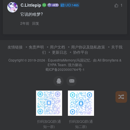
C.Littlepip
1
UID:1465
它说的啥梦?
2年前
回复
友情链接
免责声明
用户文档
用户协议及隐私政策
关于我
们
更新日志
协作平台
Copyright © 2019-2026 ·
EquestriaMemory|马国记忆
· 由
All Bronyfans &
EYPA Team.
强力驱动.
蜀ICP备2023000764号-1
扫码加QQ群(通
扫码加QQ群(通
知二群)
知一群)