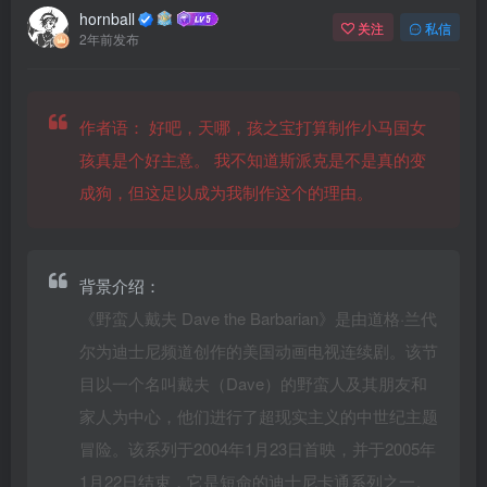
hornball
关注
私信
2年前发布
作者语：
好吧，天哪，孩之宝打算制作小马国女
孩真是个好主意。 我不知道斯派克是不是真的变
成狗，但这足以成为我制作这个的理由。
背景介绍：
《野蛮人戴夫 Dave the Barbarian》是由道格·兰代
尔为迪士尼频道创作的美国动画电视连续剧。该节
目以一个名叫戴夫（Dave）的野蛮人及其朋友和
家人为中心，他们进行了超现实主义的中世纪主题
冒险。该系列于2004年1月23日首映，并于2005年
1月22日结束，它是短命的迪士尼卡通系列之一。