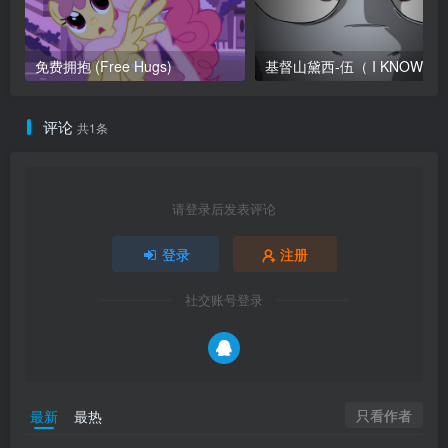
免费拥抱 (Free Hugs)
基督山黛西-
评论
共1条
请登录后发表评论
登录
注册
社交账号登录
只看作者
最新
最热