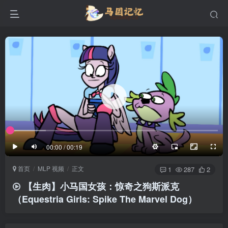
滚动
顶部
底部
防止弹幕重叠
同步视频速度
100%
3/4
1/4
半屏
3/4
满屏
滚动
顶部
底部
25px
适中
00:00 / 00:19
极慢
适中
极快
首页
MLP 视频
正文
发送
1
287
2
【生肉】小马国女孩：惊奇之狗斯派克
（Equestria Girls: Spike The Marvel Dog）