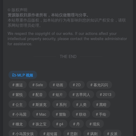
©
版权声明
资源版权归原作者所有，本站仅做整理与分享。
本站尊重作品版权，如本站的行为有影响到您的知识产权安全，请联
系网站管理员处理。
We respect the copyright of our works. If our actions affect your
intellectual property security, please contact the website administrator
for assistance.
THE END
MLP 视频
# 搬运
# Safe
# 动画
# 2D
# 暮光闪闪
# 紫悦
# 配音
# 短片
# 古早同人
# 2013
# 公主
# 斯派克
# 系列
# 人类
# 黑暗
# 小马国
# Mac
# 冒险
# 联动
# 手绘
# 穗龙
# 孩之宝
# g4
# 丹
# 现实
# 小马国女孩
# 超短篇
# 悲剧
# 讽刺
# 反派