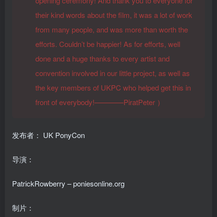
opening ceremony! And thank you to everyone for
their kind words about the film, it was a lot of work
from many people, and was more than worth the
efforts. Couldn’t be happier! As for efforts, well
done and a huge thanks to every artist and
convention involved in our little project, as well as
the key members of UKPC who helped get this in
front of everybody!————PiratPeter
）
发布者： UK PonyCon
导演：
PatrickRowberry – poniesonline.org
制片：