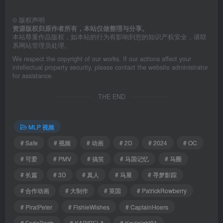
©
版权声明
资源版权归原作者所有，本站仅做整理与分享。
本站尊重作品版权，如本站的行为有影响到您的知识产权安全，请联
系网站管理员处理。
We respect the copyright of our works. If our actions affect your
intellectual property security, please contact the website administrator
for assistance.
THE END
MLP 视频
# Safe
# 视频
# 动画
# 2D
# 2024
# OC
# 可爱
# PMV
# 搞笑
# 马国记忆
# 马圈
# 长篇
# 3D
# 真人
# 马展
# 寻梦影踪
# 合作动画
# 大制作
# 英国
# PatrickRowberry
# PiratPeter
# FishieWishes
# CaptainHoers
# FedeDash
# KARIBELA
# Kevinight01