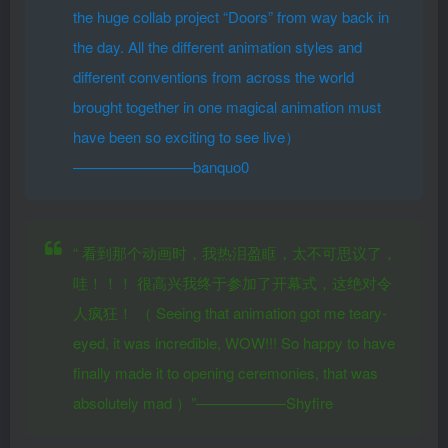
the huge collab project “Doors” from way back in
the day. All the different animation styles and
different conventions from across the world
brought together in one magical animation must
have been so exciting to see live）
————————banquo0
“
看到那个动画时，我热泪盈眶，太不可思议了，
哇！！！ 很高兴我终于参加了开幕式，这绝对令
人疯狂！
（
Seeing that animation got me teary-
eyed, it was incredible, WOW!!! So happy to have
finally made it to opening ceremonies, that was
absolutely mad
）”——————Shyfire