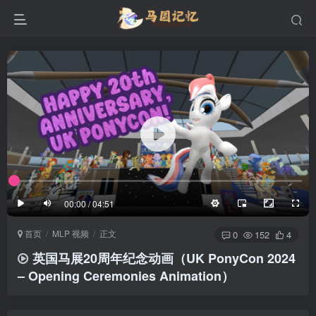
滚动
顶部
底部
防止弹幕重叠
同步视频速度
100%
3/4
1/4
半屏
3/4
满屏
滚动
顶部
底部
25px
适中
00:00 / 04:51
极慢
适中
极快
首页
MLP 视频
正文
发送
0
152
4
英国马展20周年纪念动画（UK PonyCon 2024
– Opening Ceremonies Animation）