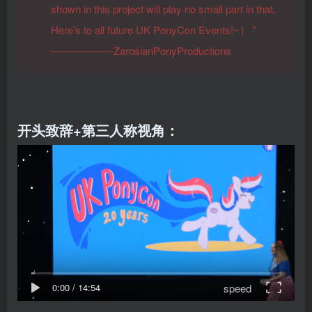
shown in this project will play no small part in that.
Here’s to all future UK PonyCon Events!~）
”
——————ZarosianPonyProductions
开头致辞+第三人称视角：
speed
0:00
/
14:54