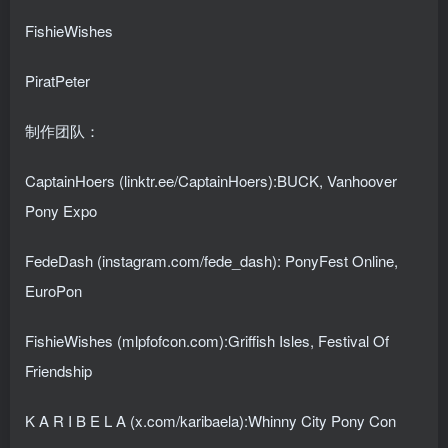
FishieWishes
PiratPeter
制作团队：
CaptainHoers (linktr.ee/CaptainHoers):BUCK, Vanhoover
Pony Expo
FedeDash (instagram.com/fede_dash): PonyFest Online,
EuroPon
FishieWishes (mlpfofcon.com):Griffish Isles, Festival Of
Friendship
K A R I B E L A (x.com/karibaela):Whinny City Pony Con