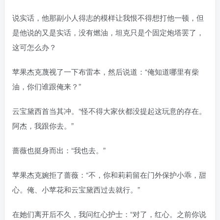
说实话，他那副小人得志的模样让我恨不得想打他一顿，但
是他说的又是实话，没有燃油，坦克只是个固定炮塔罢了，
这可怎么办？
苹果杰克蔑视了一下布雷本，然后说道：“俺知道哪里有柴
油，你们谁跟俺来？”
云宝黛西首当其冲。“怪不得大家伙都没提起这玩意的存在。
阿杰，我跟你去。”
蔷薇也挺身而出：“我也去。”
苹果杰克婉拒了蔷薇：“不，你和莉莉留在门外保护小乖，甜
心。俺、小苹花和云宝黛西过去就行。”
在她们离开后不久，我问红心护士：“对了，红心。之前你说