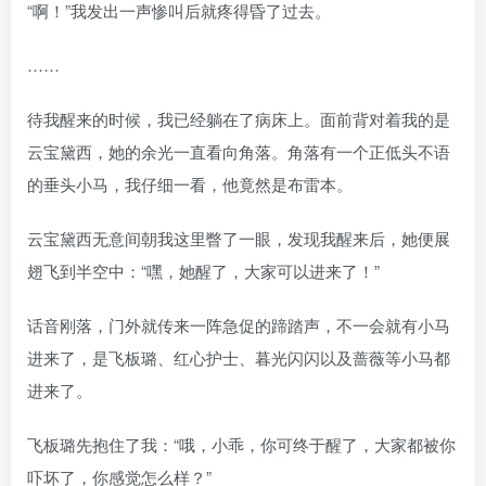
“啊！”我发出一声惨叫后就疼得昏了过去。
……
待我醒来的时候，我已经躺在了病床上。面前背对着我的是
云宝黛西，她的余光一直看向角落。角落有一个正低头不语
的垂头小马，我仔细一看，他竟然是布雷本。
云宝黛西无意间朝我这里瞥了一眼，发现我醒来后，她便展
翅飞到半空中：“嘿，她醒了，大家可以进来了！”
话音刚落，门外就传来一阵急促的蹄踏声，不一会就有小马
进来了，是飞板璐、红心护士、暮光闪闪以及蔷薇等小马都
进来了。
飞板璐先抱住了我：“哦，小乖，你可终于醒了，大家都被你
吓坏了，你感觉怎么样？”