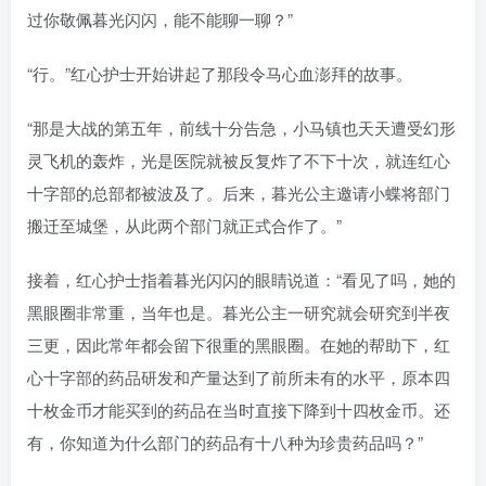
过你敬佩暮光闪闪，能不能聊一聊？”
“行。”红心护士开始讲起了那段令马心血澎拜的故事。
“那是大战的第五年，前线十分告急，小马镇也天天遭受幻形
灵飞机的轰炸，光是医院就被反复炸了不下十次，就连红心
十字部的总部都被波及了。后来，暮光公主邀请小蝶将部门
搬迁至城堡，从此两个部门就正式合作了。”
接着，红心护士指着暮光闪闪的眼睛说道：“看见了吗，她的
黑眼圈非常重，当年也是。暮光公主一研究就会研究到半夜
三更，因此常年都会留下很重的黑眼圈。在她的帮助下，红
心十字部的药品研发和产量达到了前所未有的水平，原本四
十枚金币才能买到的药品在当时直接下降到十四枚金币。还
有，你知道为什么部门的药品有十八种为珍贵药品吗？”