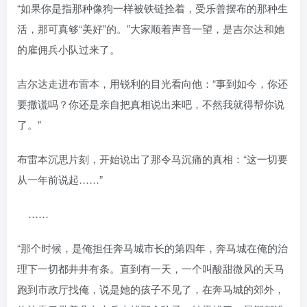
“如果你是指那种像狗一样被铁链拴着，受乐善摆布的那种生
活，那可真够“美好”的。”大家顺着声音一望，是吉尔达和她
的雇佣兵小队过来了。
吉尔达走进布雷本，用锐利的目光看向他：“事到如今，你还
要撒谎吗？你还是亲自把真相说出来吧，不然我就得帮你说
了。”
布雷本沉思片刻，开始说出了那令马沉痛的真相：“这一切要
从一年前说起……”
……
“那个时候，是俺担任奔马城市长的第四年，奔马城在俺的治
理下一切都井井有条。直到有一天，一个叫酸甜微风的天马
跑到市政厅找俺，说是她的孩子不见了，在奔马城的郊外，