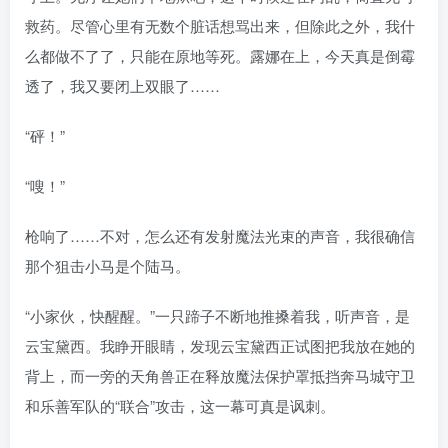
救药。尽管心里有无数个脏话想骂出来，但除此之外，我什
么都做不了了，只能在原地等死。露娜在上，今天真是倒霉
透了，我又要闭上双眼了……
“砰！”
“嗖！”
枪响了……不对，怎么还有发射魔法光束的声音，我很确信
那个狙击小马是个陆马。
“小家伙，快醒醒。”一只蹄子不断地推搡着我，听声音，是
云宝黛西。我睁开眼睛，发现云宝黛西正试图把我放在她的
背上，而一旁的天角兽正在释放魔法保护罩抵挡奔马城守卫
和乐善军队的“联合”攻击，这一幕可真是讽刺。