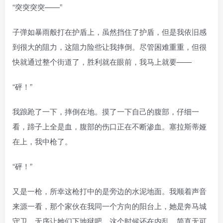
“突突突突——”
子弹如暴雨般打在护盾上，虽然挡住了护盾，但是我依旧感
到很大的阻力，这阻力险些让我摔倒。尽管困难重重，但很
快就通过整个街道了，胜利就在眼前，我马上就要——
“砰！”
我踉跄了一下，摔倒在地。摸了一下自己的腹部，仔细一
看，蹄子上全是血，腹部的伤口正在不断渗血。塞拉斯蒂娅
在上，我中枪了。
“砰！”
又是一枪，所幸这枪打中的是旁边的水泥地面。我顺着声音
来源一看，那个家伙在我同一个方向的阳台上，她是奔马城
守卫。无序让她们下地狱吧，这个时候还在内乱，简直无可