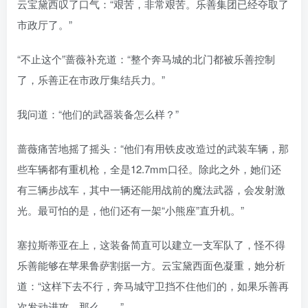
云宝黛西叹了口气：“艰苦，非常艰苦。乐善集团已经夺取了
市政厅了。”
“不止这个”蔷薇补充道：“整个奔马城的北门都被乐善控制
了，乐善正在市政厅集结兵力。”
我问道：“他们的武器装备怎么样？”
蔷薇痛苦地摇了摇头：“他们有用铁皮改造过的武装车辆，那
些车辆都有重机枪，全是12.7mm口径。除此之外，她们还
有三辆步战车，其中一辆还能用战前的魔法武器，会发射激
光。最可怕的是，他们还有一架“小熊座”直升机。”
塞拉斯蒂亚在上，这装备简直可以建立一支军队了，怪不得
乐善能够在苹果鲁萨割据一方。云宝黛西面色凝重，她分析
道：“这样下去不行，奔马城守卫挡不住他们的，如果乐善再
次发动进攻，那么……”