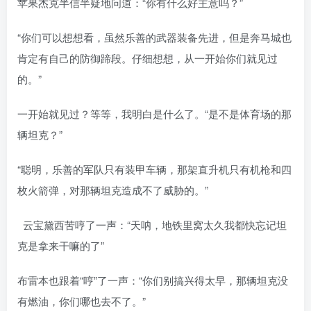
苹果杰克半信半疑地问道：“你有什么好主意吗？”
“你们可以想想看，虽然乐善的武器装备先进，但是奔马城也
肯定有自己的防御蹄段。仔细想想，从一开始你们就见过
的。”
一开始就见过？等等，我明白是什么了。“是不是体育场的那
辆坦克？”
“聪明，乐善的军队只有装甲车辆，那架直升机只有机枪和四
枚火箭弹，对那辆坦克造成不了威胁的。”
云宝黛西苦哼了一声：“天呐，地铁里窝太久我都快忘记坦
克是拿来干嘛的了”
布雷本也跟着“哼”了一声：“你们别搞兴得太早，那辆坦克没
有燃油，你们哪也去不了。”