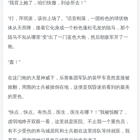
“我背上她了，咱们快撤，到诊所去！”
“行，萍琪派，该你上场了。”话音刚落，一团粉色的球状物
体从天而降，接着它化身成一个粉色蓬松毛发的陆马，那个
陆马不知从哪里“变”出了一门蓝色大炮，然后朝敌军开了一
炮。
“轰！”
在这门炮的大显神威下，乐善集团军队的装甲车竟然直接被
掀翻，周围的士兵被掀倒在地，这便是我昏迷前看到的最美
的景色。
“快点，快点。有伤员，医生，医生在哪？！”我被惊醒了，
虚弱地睁开双眼一看，这里就是医院。不止我一个重伤员，
有不少受伤的奔马城居民和士兵都在这里排队等待就医，我
甚至一度觉得她们是奔马城最后的幸存者了。