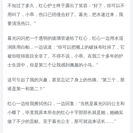
不知过了多久，红心护士终于露出了笑容：“好了，你可以不
用叫了，小乖，伤口已经缝合好了。暮光，把水递过来，我
要清洗伤口。”
暮光闪闪把一个透明的玻璃管递给了红心，红心一边用水湿
润医用白帕，一边说道：“你可以把嘴上的破抹布吐掉了，它
被你咬得面目全非了。不得不说，小乖。在我三十多年的护
士生涯中，你是第三个让我感到佩服的小马。”
这可引起了我的兴趣，甚至忘记了身上的伤痛。“第三个，那
谁是第一和第二？”
红心一边给我擦拭伤口，一边回复：“当然是暮光闪闪公主和
小蝶了，毕竟我原本所在的红心十字部部长就是她，她确实
做了不少的贡献。至于暮光公主，那可就说来话长……”