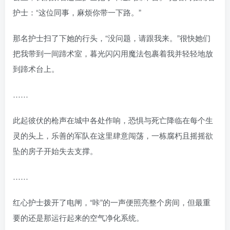
护士：“这位同事，麻烦你带一下路。”
那名护士扫了下她的行头，“没问题，请跟我来。”很快她们
把我带到一间蹄术室，暮光闪闪用魔法包裹着我并轻轻地放
到蹄术台上。
……
此起彼伏的枪声在城中各处作响，恐惧与死亡降临在每个生
灵的头上，乐善的军队在这里肆意闯荡，一栋腐朽且摇摇欲
坠的房子开始失去支撑。
……
红心护士拨开了电闸，“咔”的一声便照亮整个房间，但最重
要的还是那运行起来的空气净化系统。