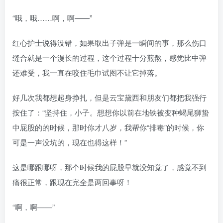
“哦，哦……啊，啊——”
红心护士说得没错，如果取出子弹是一瞬间的事，那么伤口
缝合就是一个漫长的过程，这个过程十分煎熬，感觉比中弹
还难受，我一直在咬住毛巾试图不让它掉落。
好几次我都想起身挣扎，但是云宝黛西和朋友们都把我强行
按住了：“坚持住，小子。想想你以前在地铁被变种蝎尾狮蛰
中屁股的的时候，那时你才八岁，我帮你“排毒”的时候，你
可是一声没坑的，现在也得这样！”
这是哪跟哪呀，那个时候我的屁股早就没知觉了，感觉不到
痛很正常，跟现在完全是两回事呀！
“啊，啊——”