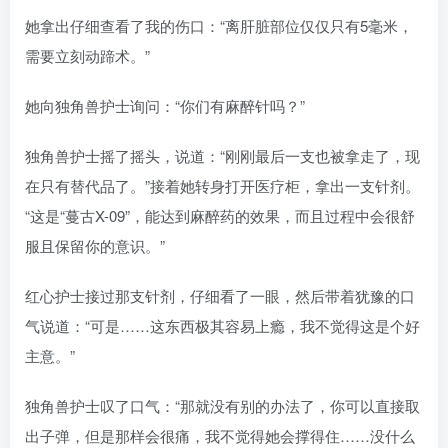
她拿出仔细查看了我的伤口：“离肝脏部位仅仅只有5毫米，
需要立刻动蹄术。”
她向独角兽护士询问：“你们有麻醉针吗？”
独角兽护士摇了摇头，说道：“刚刚最后一支也被拿走了，现
在只有替代品了。”接着她转身打开医疗柜，拿出一支针剂。
“这是“蔓古X-09”，能达到麻醉药的效果，而且过程中会很舒
服且保留你的意识。”
红心护士接过那支针剂，仔细看了一眼，然后带着犹豫的口
气说道：“可是……这东西极其容易上瘾，我不觉得这是个好
主意。”
独角兽护士叹了口气：“那就没有别的办法了，你可以直接取
出子弹，但是那样会很痛，我不觉得她会撑得住……没什么