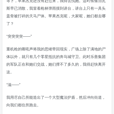
等下，苹果杰克还没有赶过来，我得去找她。这时候催泪瓦
斯早已消散，我冒着枪林弹雨摸到讲台，讲台上只有一具头
盖骨被打碎的天马尸体。苹果杰克呢，大家呢，她们都去哪
了？
“突突突突——”
重机枪的嘶吼声将我的思绪带回现实，广场上除了满地的尸
体以外，就只有几个零星抵抗的奔马城守卫。此时乐善集团
的军队正在和她们交战，她们撑不了多久的，我得赶快离开
这。
“滋——”
我用尽自己所能造出了一个大型魔法护盾，然后冲向街道，
向我们都住所跑去。