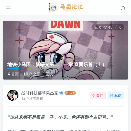
0
45
0
地铁小马国：新曙光第二十一章 直面乐善（上）
首页
MLP 文学
正文
战时科技部苹果杰克
关注
私信
12个月前发布
“你从来都不是孤身一马，小乖。你还有整个友谊号。”