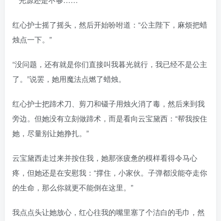
红心护士摇了摇头，然后开始吩咐道：“公主陛下，麻烦把蜡
烛点一下。”
“没问题，还有就是你们直接叫我暮光就行，我已经不是公主
了。”说罢，她用魔法点燃了蜡烛。
红心护士把蹄术刀、剪刀和镊子用烛火消了毒，然后来到我
旁边。但她没有立刻做蹄术，而是看向云宝黛西：“帮我按住
她，尽量别让她挣扎。”
云宝黛西走过来并按住我，她那张疲惫的模样看得令马心
疼，但她还是在安慰我：“撑住，小家伙。子弹都没能夺走你
的生命，那么你就更不能倒在这里。”
我点点头让她放心，红心往我的嘴里塞了个洁白的毛巾，然