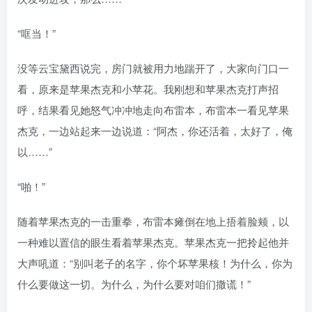
“哐当！”
没等云宝黛西说完，房门就被用力地踹开了，大家向门口一
看，原来是苹果杰克和小苹花。我刚想和苹果杰克打声招
呼，结果看见她怒气冲冲地走向布雷本，布雷本一看见苹果
杰克，一边站起来一边说道：“阿杰，你还活着，太好了，俺
以……”
“啪！”
随着苹果杰克的一击重拳，布雷本瘫倒在地上捂着脸颊，以
一种难以置信的眼生看着苹果杰克。苹果杰克一把拎起他并
大声吼道：“别叫老子的名字，你个坏苹果核！为什么，你为
什么要做这一切。为什么，为什么要对咱们撒谎！”