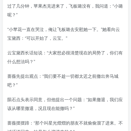
过了几分钟，苹果杰克进来了，飞板璐没有，我问道：“小璐
呢？”
“小苹花一直在哭泣，俺让飞板璐去安慰她一下。”她看向云
宝黛西：“可以开始了，云宝。”
云宝黛西长话短说：“大家想必很清楚现在的局势了，你们有
什么想法吗？”
蔷薇先提出观点：“我们要不趁一切都太迟之前撤出奔马城
吧？”
陨石点头表示同意，但他提出一个问题：“如果撤退，我们应
该从哪里撤退，况且现在能撤吗？”
蔷薇摆摆蹄：“那个叫星光熠熠的朋友不就偷偷溜了进来。不