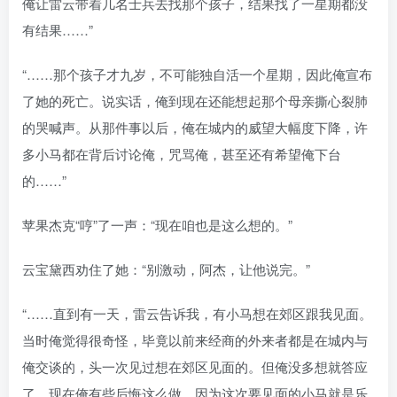
俺让雷云带着几名士兵去找那个孩子，结果找了一星期都没
有结果……”
“……那个孩子才九岁，不可能独自活一个星期，因此俺宣布
了她的死亡。说实话，俺到现在还能想起那个母亲撕心裂肺
的哭喊声。从那件事以后，俺在城内的威望大幅度下降，许
多小马都在背后讨论俺，咒骂俺，甚至还有希望俺下台
的……”
苹果杰克“哼”了一声：“现在咱也是这么想的。”
云宝黛西劝住了她：“别激动，阿杰，让他说完。”
“……直到有一天，雷云告诉我，有小马想在郊区跟我见面。
当时俺觉得很奇怪，毕竟以前来经商的外来者都是在城内与
俺交谈的，头一次见过想在郊区见面的。但俺没多想就答应
了，现在俺有些后悔这么做。因为这次要见面的小马就是乐