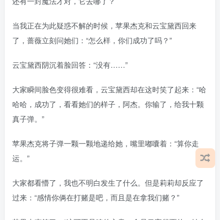
还有一封魔法才对，它去哪了？
当我正在为此疑惑不解的时候，苹果杰克和云宝黛西回来
了，蔷薇立刻问她们：“怎么样，你们成功了吗？”
云宝黛西阴沉着脸回答：“没有……”
大家瞬间脸色变得很难看，云宝黛西却在这时笑了起来：“哈
哈哈，成功了，看看她们的样子，阿杰。你输了，给我十颗
真子弹。”
苹果杰克将子弹一颗一颗地递给她，嘴里嘟囔着：“算你走
运。”
大家都看懵了，我也不明白发生了什么。但是莉莉却反应了
过来：“感情你俩在打赌是吧，而且是在拿我们赌？”