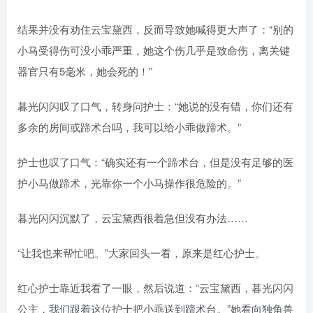
结果并没有劝住云宝黛西，反而导致她喊得更大声了：“别的
小马受得伤可没小乖严重，她这个伤几乎是致命伤，离关键
器官只有5毫米，她会死的！”
暮光闪闪叹了口气，转身问护士：“她说的没有错，你们还有
多余的房间或蹄术台吗，我可以给小乖做蹄术。”
护士也叹了口气：“确实还有一个蹄术台，但是没有足够的医
护小马做蹄术，光靠你一个小马操作很危险的。”
暮光闪闪沉默了，云宝黛西很着急但没有办法……
“让我也来帮忙吧。”大家回头一看，原来是红心护士。
红心护士靠近我看了一眼，然后说道：“云宝黛西，暮光闪闪
公主，我们跟着这位护士把小乖送到蹄术台。”她看向独角兽