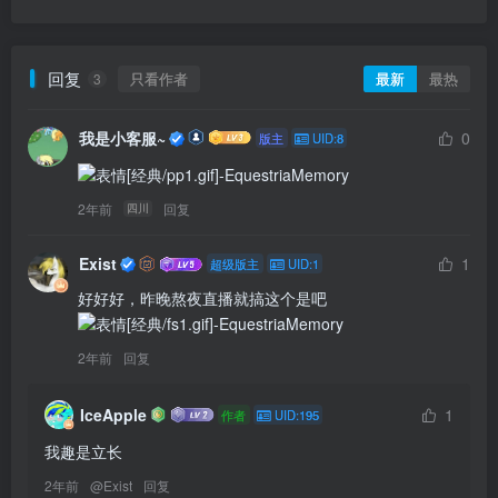
回复
只看作者
最新
最热
3
我是小客服~
0
版主
UID:8
2年前
回复
四川
Exist
1
超级版主
UID:1
好好好，昨晚熬夜直播就搞这个是吧
2年前
回复
IceApple
1
作者
UID:195
我趣是立长
2年前
@
Exist
回复