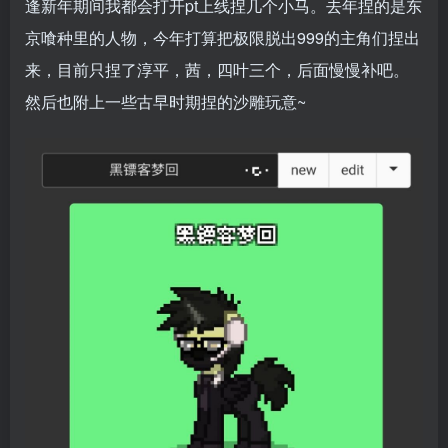
逢新年期间我都会打开pt上线捏几个小马。去年捏的是东
京喰种里的人物，今年打算把极限脱出999的主角们捏出
来，目前只捏了淳平，茜，四叶三个，后面慢慢补吧。
然后也附上一些古早时期捏的沙雕玩意~