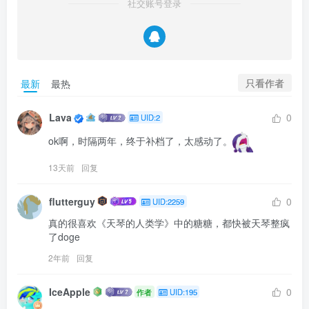
社交账号登录
只看作者
最新
最热
Lava
0
UID:2
ok啊，时隔两年，终于补档了，太感动了。
13天前
回复
flutterguy
0
UID:2259
真的很喜欢《天琴的人类学》中的糖糖，都快被天琴整疯
了doge
2年前
回复
IceApple
0
作者
UID:195