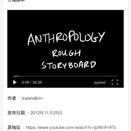
speed
0:00
/
02:20
作者
：isaiahdjkim
发布日期
：2012年11月25日
原地址
：https://www.youtube.com/watch?v=ijzMnFr-8Tc