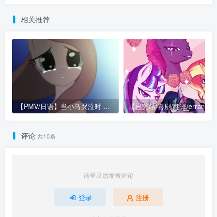
相关推荐
【PMV/日语】当小马哭泣时 （When the Ponies Cry | ポニーのなく頃に解）
【已完结/喜剧/翻译/err
评论
共10条
请登录后发表评论
登录
注册