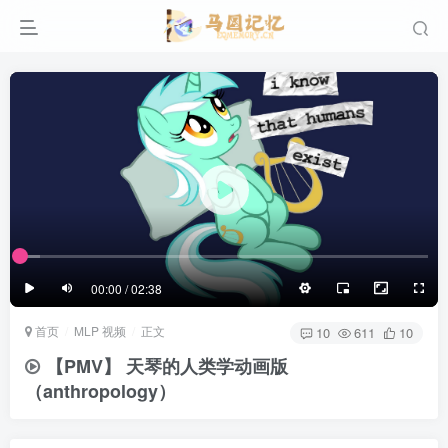
滚动
顶部
底部
防止弹幕重叠
同步视频速度
100%
3/4
1/4
半屏
3/4
满屏
滚动
顶部
底部
25px
适中
00:00 / 02:38
极慢
适中
极快
首页
MLP 视频
正文
发送
10
611
10
【PMV】 天琴的人类学动画版
（anthropology）