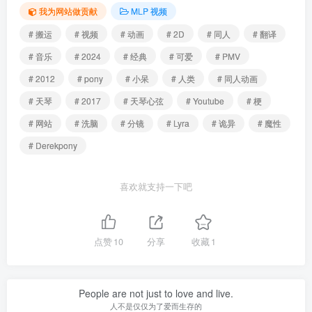
我为网站做贡献
MLP 视频
# 搬运
# 视频
# 动画
# 2D
# 同人
# 翻译
# 音乐
# 2024
# 经典
# 可爱
# PMV
# 2012
# pony
# 小呆
# 人类
# 同人动画
# 天琴
# 2017
# 天琴心弦
# Youtube
# 梗
# 网站
# 洗脑
# 分镜
# Lyra
# 诡异
# 魔性
# Derekpony
喜欢就支持一下吧
点赞
10
分享
收藏
1
People are not just to love and live.
人不是仅仅为了爱而生存的