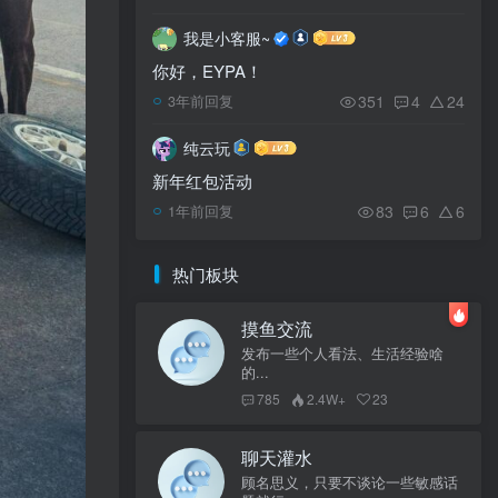
我是小客服~
你好，EYPA！
351
4
24
3年前回复
纯云玩
新年红包活动
83
6
6
1年前回复
热门板块
摸鱼交流
发布一些个人看法、生活经验啥
的...
785
2.4W+
23
聊天灌水
顾名思义，只要不谈论一些敏感话