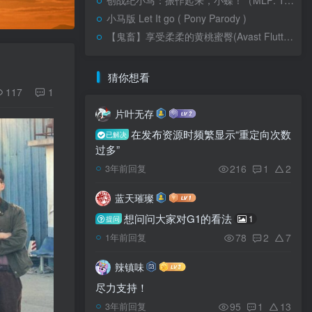
创战纪小马：振作起来，小蝶！（MLP: Tron | Cheer up,Fluttershy!）
小马版 Let It go ( Pony Parody )
【鬼畜】享受柔柔的黄桃蜜臀(Avast Fluttershy’s Yellow Peach)
猜你想看
117
1
片叶无存
在发布资源时频繁显示“重定向次数
已解决
过多”
216
1
2
3年前回复
蓝天璀璨
想问问大家对G1的看法
1
提问
78
2
7
1年前回复
辣镇味
尽力支持！
95
1
13
3年前回复