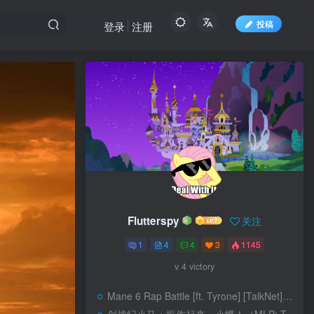
投稿
登录
注册
Flutterspy
关注
1
4
4
3
1145
v 4 victory
Mane 6 Rap Battle [ft. Tyrone] [TalkNet]（M6说唱组）