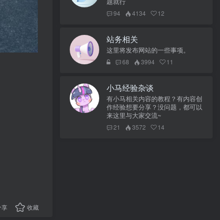
题就行
94
4134
12
站务相关
这里将发布网站的一些事项。
68
3994
11
小马经验杂谈
有小马相关内容的教程？有内容创
作经验想要分享？没问题，都可以
来这里与大家交流~
21
3572
14
分享
收藏