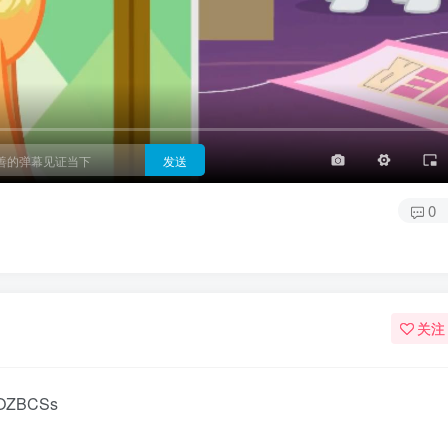
3/4
半屏
3/4
满屏
顶部
底部
25px
适中
适中
极快
发送
0
关注
oOZBCSs