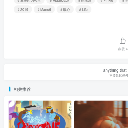
# 暮光闪闪公主
# AppleJack
# 碧琪派
# Pinkie
# 
# 2019
# Mane6
# 暖心
# Life
点赞
4
anything that 
不要延迟任
相关推荐