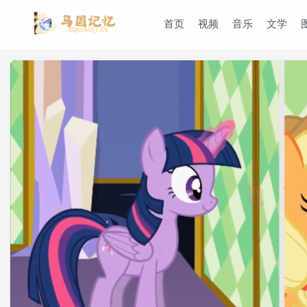
首页
视频
音乐
文学
滚动
顶部
防止弹