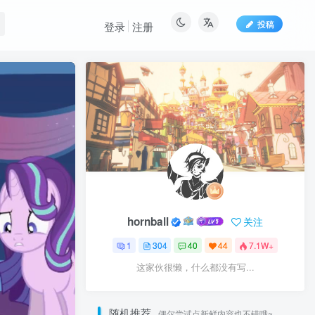
投稿
登录
注册
hornball
关注
1
304
40
44
7.1W+
这家伙很懒，什么都没有写...
随机推荐
偶尔尝试点新鲜内容也不错哦~