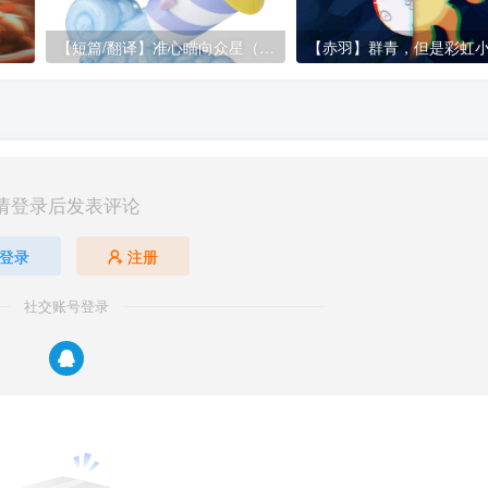
【短篇/翻译】准心瞄向众星（Shoot For the Stars）
【赤羽】群青，但是彩虹
请登录后发表评论
登录
注册
社交账号登录