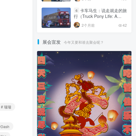
卡车马生：说走就走的旅
6
行（Truck Pony Life: A
Journey at the Turn of a
2个月前
42
Key）
展会宣发
今年又要和谁去聚会呢？
# 瑞瑞
wDash