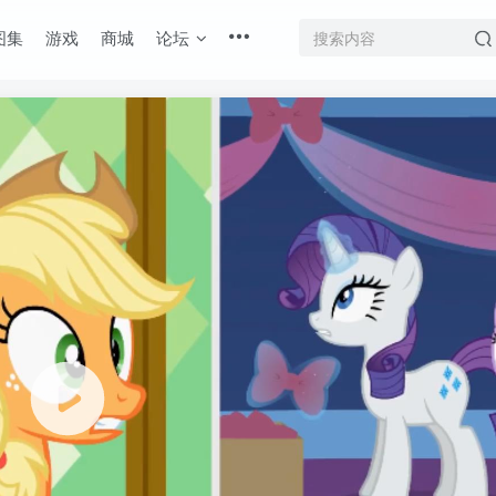
图集
游戏
商城
论坛
底部
幕重叠
同步视频速度
100%