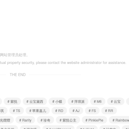
系网站管理员处理。
ctual property security, please contact the website administrator for assistance.
THE END
# 紫悦
# 云宝黛西
# 小蝶
# 萍琪派
# M6
# 云宝
碧琪
# TS
# 苹果嘉儿
# RD
# AJ
# FS
# RR
星光熠熠
# Rarity
# 珍奇
# 紫悦公主
# PinkiePie
# Rainbo