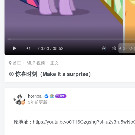
1/4
滚动
极慢
00:00 / 05:53
首页
MLP 视频
正文
惊喜时刻（Make it a surprise）
hornball
3年前更新
原地址：https://youtu.be/o0T16Czgshg?si=uZv3ru5wN