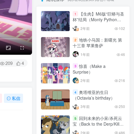
【生肉】M6版“巨蟒与圣
1
杯”结局（Monty Python
and the Elements of
2年前
102
Harmony ）
地铁小马国：新曙光 第
2
十三章 苹果鲁萨
1年前
46
209
4
惊喜（Make a
3
Surprise）
2年前
216
奥塔维亚的生日
4
（Octavia’s birthday）
私信
3年前
250
回到未来的小呆/杀死云
5
宝（Back to the Derp/Kill
Dash）
2年前
486