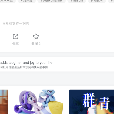
主角六马组
# 瑞尔提
# AgrolChannel
# twilight
# 治愈向
#
喜欢就支持一下吧
分享
收藏
2
adds laughter and joy to your life.
何可以给你的生活带来欢笑与快乐的事情