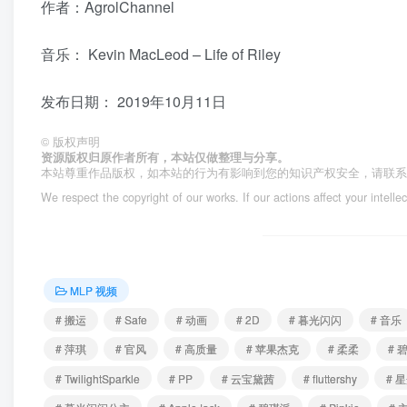
作者：AgrolChannel
音乐：
Kevin MacLeod – Life of Riley
发布日期：
2019年10月11日
©
版权声明
资源版权归原作者所有，本站仅做整理与分享。
本站尊重作品版权，如本站的行为有影响到您的知识产权安全，请联
We respect the copyright of our works. If our actions affect your intelle
MLP 视频
# 搬运
# Safe
# 动画
# 2D
# 暮光闪闪
# 音乐
# 萍琪
# 官风
# 高质量
# 苹果杰克
# 柔柔
# 
# TwilightSparkle
# PP
# 云宝黛茜
# fluttershy
# 