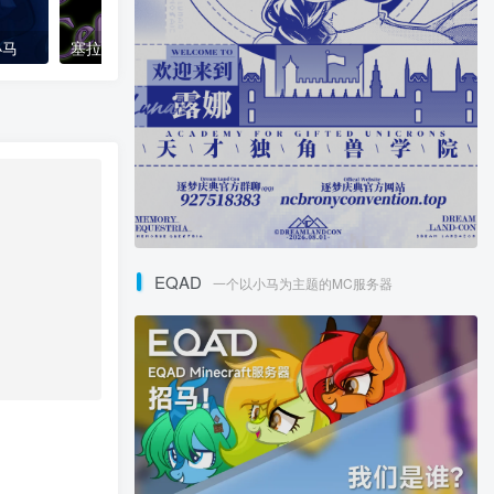
小马
塞拉斯蒂娅失序记事（The Fully of Celestia）
EQAD
一个以小马为主题的MC服务器