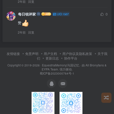
2年前
回复
每日锐评家
0
UID:1507
赞
2年前
回复
友情链接
免责声明
用户文档
用户协议及隐私政策
关于我
们
更新日志
协作平台
Copyright © 2019-2026 ·
EquestriaMemory|马国记忆
· 由
All Bronyfans &
EYPA Team.
强力驱动.
蜀ICP备2023000764号-1