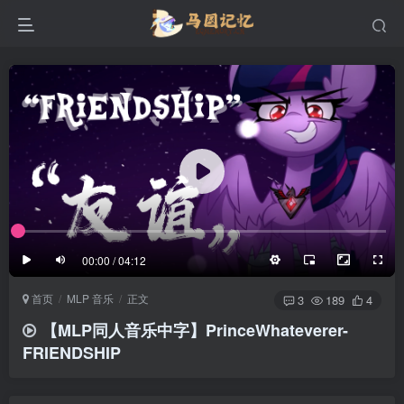
滚动
顶部
底部
防止弹幕重叠
同步视频速度
100%
3/4
1/4
半屏
3/4
满屏
滚动
顶部
底部
25px
适中
00:00 / 04:12
极慢
适中
极快
首页
MLP 音乐
正文
发送
3
189
4
【MLP同人音乐中字】PrinceWhateverer-
FRIENDSHIP