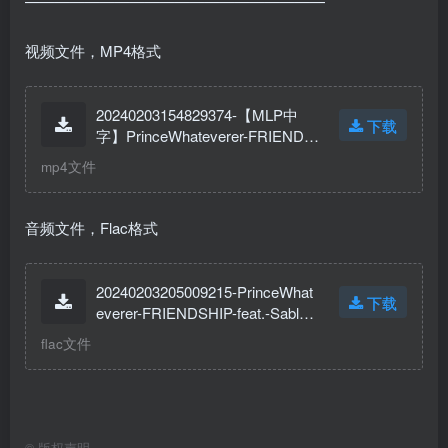
————————————————————
视频文件，MP4格式
20240203154829374-【MLP中
下载
字】PrinceWhateverer-FRIENDS
HIP.mp4
mp4文件
音频文件，Flac格式
20240203205009215-PrinceWhat
下载
everer-FRIENDSHIP-feat.-Sable-
Symphony.flac
flac文件