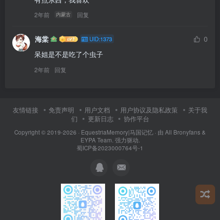
2年前
回复
内蒙古
海棠
0
UID:1373
呆姐是不是吃了个虫子
2年前
回复
友情链接
免责声明
用户文档
用户协议及隐私政策
关于我
们
更新日志
协作平台
Copyright © 2019-2026 ·
EquestriaMemory|马国记忆
· 由
All Bronyfans &
EYPA Team.
强力驱动.
蜀ICP备2023000764号-1