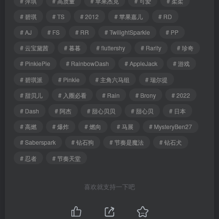
# 萍琪
# 高质量
# 苹果杰克
# 可爱
# 柔柔
# 碧琪
# TS
# 2012
# 苹果嘉儿
# RD
# AJ
# FS
# RR
# TwilightSparkle
# PP
# 云宝黛茜
# 暮暮
# fluttershy
# Rarity
# 珍奇
# PinkiePie
# RainbowDash
# AppleJack
# 游戏
# 碧琪派
# Pinkie
# 主角六马组
# 瑞尔提
# 甜贝儿
# 入圈必看
# Rain
# Brony
# 2022
# Dash
# 阿杰
# 甜心贝贝
# 甜心贝
# 日本
# 高燃
# 爆炸
# 燃向
# 马展
# MysteryBen27
# Saberspark
# 钻石狗
# 节奏是魔法
# 钻石犬
# 忍者
# 节奏天堂
喜欢就支持一下吧