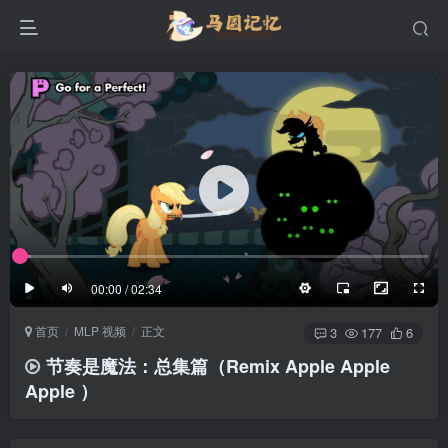
滚动
顶部
底部
防止弹幕重叠
同步视频速度
100%
3/4
1/4
半屏
3/4
满屏
滚动
顶部
底部
25px
适中
00:00 / 02:34
极慢
适中
极快
首页
MLP 视频
正文
发送
3
177
6
节奏是魔法：总集篇（Remix Apple Apple
Apple ）