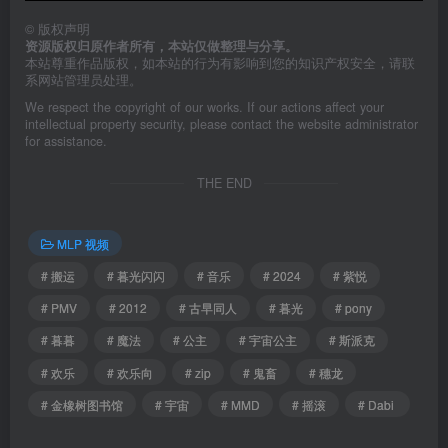
©
版权声明
资源版权归原作者所有，本站仅做整理与分享。
本站尊重作品版权，如本站的行为有影响到您的知识产权安全，请联
系网站管理员处理。
We respect the copyright of our works. If our actions affect your
intellectual property security, please contact the website administrator
for assistance.
THE END
MLP 视频
# 搬运
# 暮光闪闪
# 音乐
# 2024
# 紫悦
# PMV
# 2012
# 古早同人
# 暮光
# pony
# 暮暮
# 魔法
# 公主
# 宇宙公主
# 斯派克
# 欢乐
# 欢乐向
# zip
# 鬼畜
# 穗龙
# 金橡树图书馆
# 宇宙
# MMD
# 摇滚
# Dabi