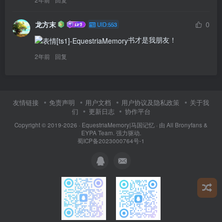
龙方末
0
UID:553
书才是我朋友！
2年前
回复
友情链接
免责声明
用户文档
用户协议及隐私政策
关于我
们
更新日志
协作平台
Copyright © 2019-2026 ·
EquestriaMemory|马国记忆
· 由
All Bronyfans &
EYPA Team.
强力驱动.
蜀ICP备2023000764号-1