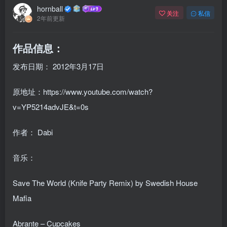
hornball
关注
私信
2年前更新
作品信息：
发布日期：
2012年3月17日
原地址：https://www.youtube.com/watch?
v=YP5214advJE&t=0s
作者： Dabi
音乐：
Save The World (Knife Party Remix) by Swedish House
Mafia
Abrante – Cupcakes