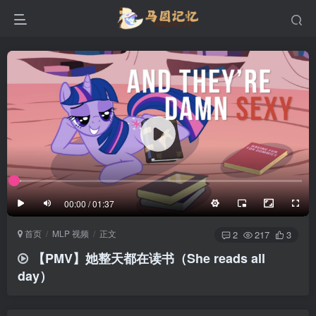
滚动
顶部
底部
防止弹幕重叠
同步视频速度
100%
3/4
1/4
半屏
3/4
满屏
滚动
顶部
底部
25px
适中
00:00 / 01:37
极慢
适中
极快
首页
MLP 视频
正文
发送
2
217
3
【PMV】她整天都在读书（She reads all
day）