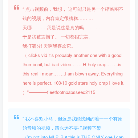
“
点击视频前，我想，
这可能只是另一个缩略图不
错的视频，内容肯定很糟糕…… …
天哪… ……我是说这是真的吗…… ….
于是我被震撼了。 一切都很完美。
我打满分! 天啊我喜欢它。
（
clicks vid
it’s probably another one with a good
thumbnail, but bad video… … H-holy crap… ….is
this real I mean… ….I am blown away. Everything
here is perfect. 100/10
gold stars
holy crap I love it.
）”————fleetfootnbabsseed2115
“
我不喜欢小马，但这是我能找到的唯一一个有原
始音频的视频，请永远不要把视频下架
（’m not into MLP, But this is THE ONLY one I can