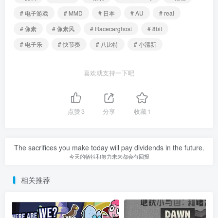
# 电子游戏
# MMD
# 日本
# AU
# real
# 像素
# 像素风
# Racecarghost
# 8bit
# 电子乐
# 快节奏
# 八比特
# 小清新
喜欢就支持一下吧
点赞
3
分享
收藏
1
The sacrifices you make today will pay dividends in the future.
今天的牺牲和努力未来都会有回报
相关推荐