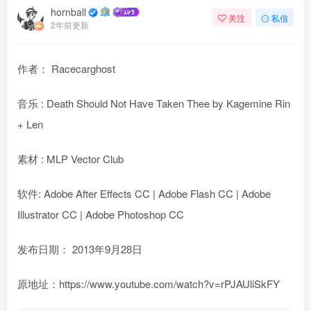
hornball
关注
私信
2年前更新
作者： Racecarghost
音乐 : Death Should Not Have Taken Thee by Kagemine Rin
+ Len
素材 : MLP Vector Club
软件: Adobe After Effects CC | Adobe Flash CC | Adobe
Illustrator CC | Adobe Photoshop CC
发布日期：
2013年9月28日
原地址：https://www.youtube.com/watch?v=rPJAUliSkFY