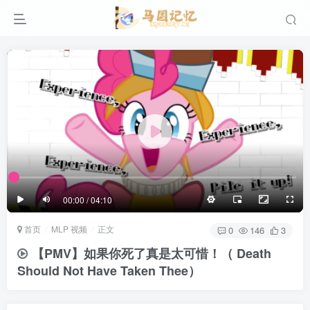
滚动
顶部
底部
防止弹幕重叠
同步视频速度
100%
3/4
1/4
半屏
3/4
满屏
滚动
顶部
底部
25px
适中
00:00 / 04:10
极慢
适中
极快
首页
MLP 视频
正文
发送
0
146
3
【PMV】如果你死了真是太可惜！（ Death
Should Not Have Taken Thee）