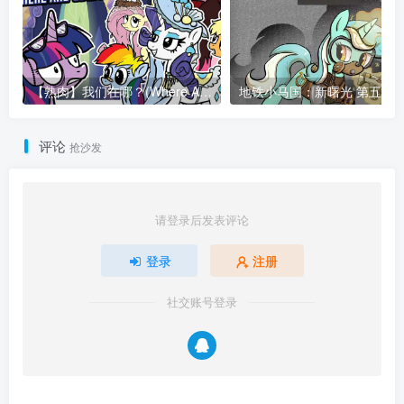
【熟肉】我们在哪？(Where Are We?)
地铁小马国：新曙光
评论
抢沙发
请登录后发表评论
登录
注册
社交账号登录