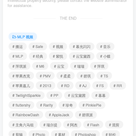
intellectual property security, please contact the website administrator
for assistance.
THE END
MLP 视频
# 搬运
# Safe
# 视频
# 暮光闪闪
# 音乐
# MLP
# 经典
# 紫悦
# 云宝黛西
# 小蝶
# 萍琪派
# M6
# 云宝
# 瑞瑞
# 萍琪
# 苹果杰克
# PMV
# 柔柔
# 碧琪
# TS
# 苹果嘉儿
# 2013
# RD
# AJ
# FS
# RR
# TwilightSparkle
# PP
# 云宝黛茜
# 暮暮
# fluttershy
# Rarity
# 珍奇
# PinkiePie
# RainbowDash
# AppleJack
# 碧琪派
# 主角六马组
# 瑞尔提
# 阿杰
# Flash
# 混剪
# 剪辑
# Photo
# 素材
# Photoshop
# 轻松