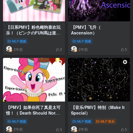
【日系PMV】粉色雌驹喜欢玩
【PMV】飞升（
乐！（ピンクのFUN馬は楽し
Ascension）
いが大好き！）
MLP 视频
MLP 视频
2年前
2年前
2
5
【PMV】如果你死了真是太可
【音乐/PMV】特别（Make It
惜！（ Death Should Not
Special）
Have Taken Thee）
MLP 视频
MLP 视频
MLP 音乐
2年前
2年前
3
5