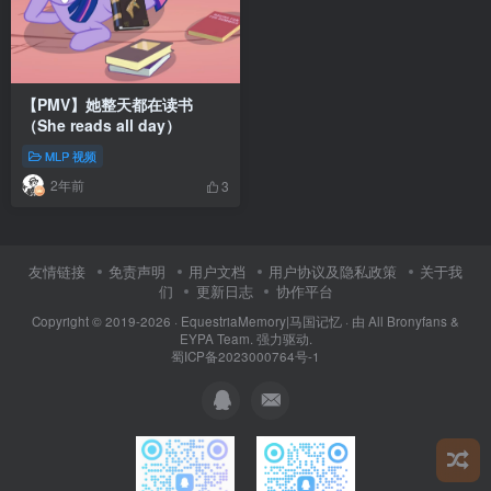
【PMV】她整天都在读书
（She reads all day）
MLP 视频
2年前
3
友情链接
免责声明
用户文档
用户协议及隐私政策
关于我
们
更新日志
协作平台
Copyright © 2019-2026 ·
EquestriaMemory|马国记忆
· 由
All Bronyfans &
EYPA Team.
强力驱动.
蜀ICP备2023000764号-1