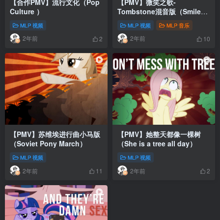
【合作PMV】流行文化（Pop
【PMV】微笑之歌-
Culture ）
Tombstone混音版（Smile
song – Tombstone Mix ）
MLP 视频
MLP 视频
MLP 音乐
2年前
2年前
2
10
【PMV】苏维埃进行曲小马版
【PMV】她整天都像一棵树
（Soviet Pony March）
（She is a tree all day）
MLP 视频
MLP 视频
2年前
2年前
11
2