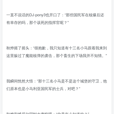
一直不说话的DJ-pony3也开口了：“那些国民军在核爆后还
有幸存的吗，那个该死的指挥官呢？”
秋烨摇了摇头：“很抱歉，我只知道有十三名小马跟着我来到
这里躲过了魔能核弹的袭击，那个畜生的下场我并不知情。”
我瞬间恍然大悟：“那十三名小马是不是这个城堡的守卫，他
们原本也是小马利亚国民军的士兵，对吧？”
秋烨和维尼尔同时大声惊呼：“你是怎么知道的？”