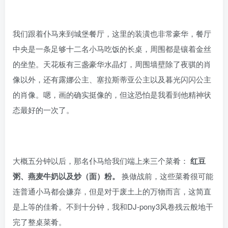
我们跟着仆马来到城堡餐厅，这里的装潢也非常豪华，餐厅
中央是一条足够十二名小马吃饭的长桌，周围都是镶着金丝
的坐垫。天花板有三盏豪华水晶灯，周围墙壁除了夜骐的肖
像以外，还有露娜公主、塞拉斯蒂亚公主以及暮光闪闪公主
的肖像。嗯，画的确实挺像的，但这恐怕是我看到他精神状
态最好的一次了。
大概五分钟以后，那名仆马给我们端上来三个菜肴：
红豆
粥、燕麦牛奶以及炒（面）粉。
换做战前，这些菜肴很可能
连普通小马都会嫌弃，但是对于废土上的万物而言，这简直
是上等的佳肴。不到十分钟，我和DJ-pony3风卷残云般地干
完了整桌菜肴。