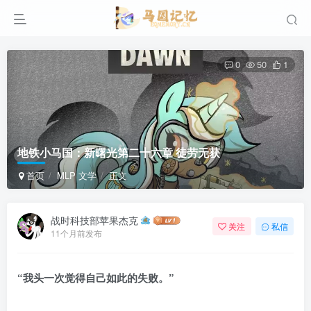
0
50
1
地铁小马国：新曙光第二十六章 徒劳无获
首页
MLP 文学
正文
战时科技部苹果杰克
关注
私信
11个月前发布
“我头一次觉得自己如此的失败。”