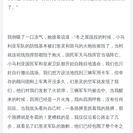
了。”
我倒吸了一口凉气，她接着说道：“冬之屋战役的时候，小马
利亚军队的防线基本被幻形灵和斑马的火炮给摧毁了，当时
就连前线指挥部都毁于炮火，国民军天马指挥官当场阵亡。
小马利亚国民军和皇家卫队都开始自顾自地逃命，我们也只
好自行撤出战场。我们想方设法地找到三辆军用卡车，但幸
存的顾问团刚上车离开没多久，幻形灵的空军就发现了我
们，他们对我们发射了火箭弹，三辆军车均被击中。当我醒
来的时候，四周已经是一片火海，我向四周呼救，没有任何
回应。当我低头看向自己时，一条胳膊竟抓着我的胳膊，那
个胳膊就是冬霜的！更糟糕的是，我仅仅沿着公路走了几
步，就看见了幻形灵军队的旗帜，他们已经包围了整个冬之