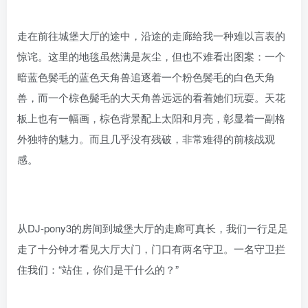
走在前往城堡大厅的途中，沿途的走廊给我一种难以言表的
惊诧。这里的地毯虽然满是灰尘，但也不难看出图案：一个
暗蓝色鬓毛的蓝色天角兽追逐着一个粉色鬓毛的白色天角
兽，而一个棕色鬓毛的大天角兽远远的看着她们玩耍。天花
板上也有一幅画，棕色背景配上太阳和月亮，彰显着一副格
外独特的魅力。而且几乎没有残破，非常难得的前核战观
感。
从DJ-pony3的房间到城堡大厅的走廊可真长，我们一行足足
走了十分钟才看见大厅大门，门口有两名守卫。一名守卫拦
住我们：“站住，你们是干什么的？”