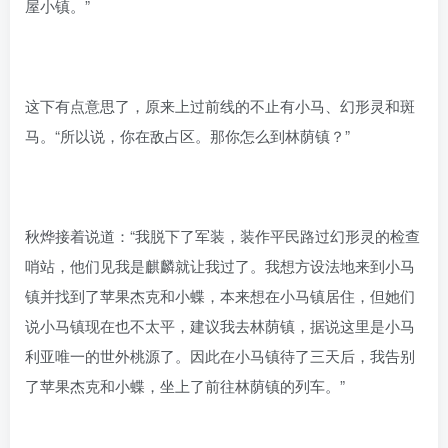
屋小镇。”
这下有点意思了，原来上过前线的不止有小马、幻形灵和斑
马。“所以说，你在敌占区。那你怎么到林荫镇？”
秋烨接着说道：“我脱下了军装，装作平民路过幻形灵的检查
哨站，他们见我是麒麟就让我过了。我想方设法地来到小马
镇并找到了苹果杰克和小蝶，本来想在小马镇居住，但她们
说小马镇现在也不太平，建议我去林荫镇，据说这里是小马
利亚唯一的世外桃源了。因此在小马镇待了三天后，我告别
了苹果杰克和小蝶，坐上了前往林荫镇的列车。”