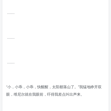
……
……
……
“小，小乖，小乖，快醒醒，太阳都落山了。”我猛地睁开双
眼，维尼尔就在我眼前，吓得我差点叫出声来。