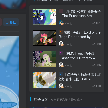
【生肉】公主们都是骗子
1
（The Princesses Are
FRAUDS）
私信
2年前
161
魔戒小马版（Lord of the
2
Rings Re-enacted by
Ponies）
3年前
230
【PMV】自信的小蝶
3
（Assertive Fluttershy –
Boo Hoo | Silva Hound
2年前
236
Remix）
十亿匹马力独角钻击！红
4
莲螺岩小马版（GIGA
HORN BREAKER Epic
2年前
110
Pony Animated Parody）
展会宣发
今年又要和谁去聚会呢？