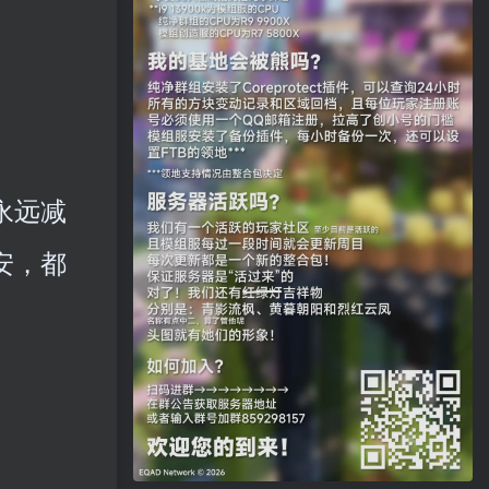
永远减
安，都