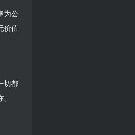
奉为公
无价值
一切都
你。