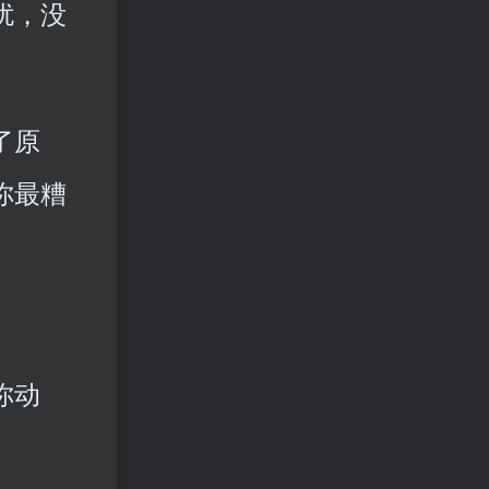
扰，没
了原
你最糟
。
你动