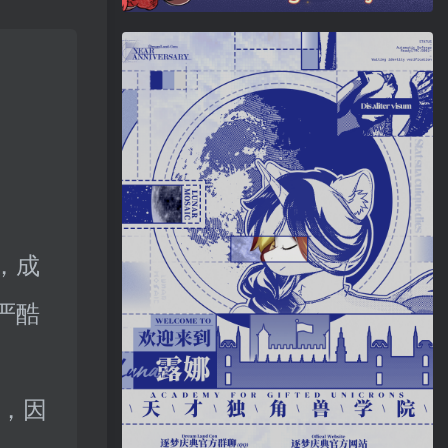
，成
严酷
文，因