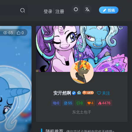
投稿
登录
注册
65
0
安亓然啊
关注
0
55
0
4
4476
东北土包子
随机推荐
偶尔尝试点新鲜内容也不错哦~