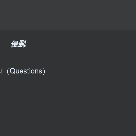
侵删.
（Questions）