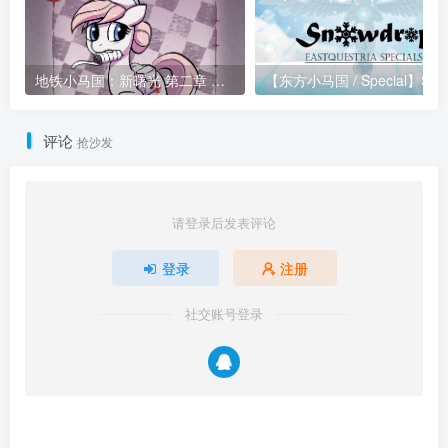
地铁小马国：新曙光 第二章 逃离中心城
【东方小
评论
抢沙发
请登录后发表评论
登录
注册
社交账号登录