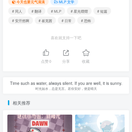
今天也要元气满满
MLP 文学
# 同人
# 翻译
# MLP
# 星光熠熠
# 短篇
# 安亓然啊
# 崔克茜
# 日常
# 恐怖
喜欢就支持一下吧
点赞
0
分享
收藏
Time such as water, always silent. If you are well, it is sunny.
时光如水，总是无言。若你安好，便是晴天
相关推荐