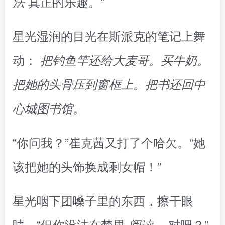
真正的乐趣。”
法
星光湿润的目光在斯派克的笔记上舞
动：
把钓鱼竿还给大麦哥。买牛奶。
把她的头骨压到窗框上。把书还回中
心城图书馆。
“你问我？”崔克茜又打了个哈欠。“她
该把她的头饰换成剩女帽！”
星光咽下团嗓子里的东西，擦干眼
睛。“但你没法在梦里
，对吧？”
阅读