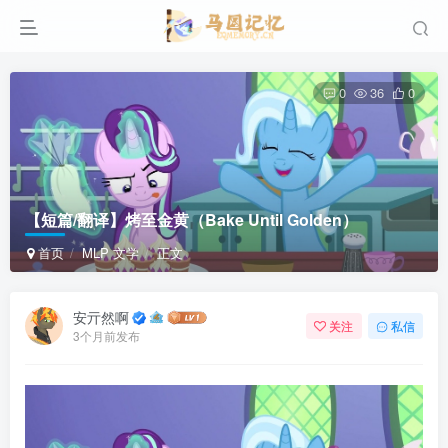
0
36
0
【短篇/翻译】烤至金黄（Bake Until Golden）
首页
MLP 文学
正文
安亓然啊
关注
私信
3个月前发布