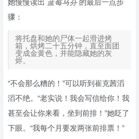
她慢慢读出
的最后一点步
蓝莓马芬
骤：
将托盘和她的尸体一起滑进烤
箱，烘烤二十五分钟，直至面团
变成金黄色，并能隐藏她的灰
烬。
“不会那么糟的！”可以听到崔克茜滔
滔不绝。“老实说！我会写信给你！我
甚至会让你来看，坐到前排！”她眨了
下眼。“我每个月要发两张前排票！”