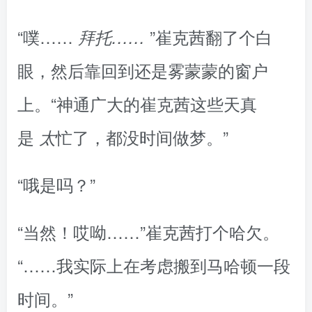
“噗……
”崔克茜翻了个白
拜托……
眼，然后靠回到还是雾蒙蒙的窗户
上。“神通广大的崔克茜这些天真
是
忙了，都没时间做梦。”
太
“哦是吗？”
“当然！哎呦……”崔克茜打个哈欠。
“……我实际上在考虑搬到马哈顿一段
时间。”