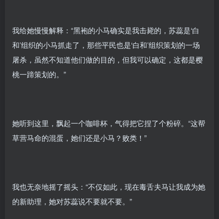
我给她慢慢解释：“黑袍的小马确实是我击毙的，苏蕊是‘白
和’组织的小马抓走了，那些平民也是‘白和’组织策划的一场
屠杀，虽然不知道他们做的目的，但我可以确定，这都是樱
桃一蹄策划的。”
她听到这里，飘起一个咖啡杯，气得把它捏了个粉碎。“这帮
草营马命的混蛋，她们还是小马？败类！”
我也无奈地摇了摇头：“不仅如此，现在毒舌夫马让我成为她
的新助理，她对苏蕊说不要就不要。”