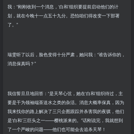
我：“刚刚收到一个消息，‘白和’组织要提前启动他们的计
划，就在今晚十一点五十九分。恐怕咱们得改变一下部署
了。”
瑞雯听了以后，脸色变得十分严肃，她问我：“谁告诉你的，
消息保真吗？”
我信誓旦旦地回答：“是天琴心弦，她在‘白和’组织待过，主
要是干为领袖端茶送水之类的杂活。消息大概率保真，因为
我来找你的路上解决了三只企图跟踪并杀害我的夜骐，他们
是‘白和’三巨头之一——樱桃派来的。”话刚说完，我就想到
了一个严峻的问题——他们也可能会去追杀天琴！