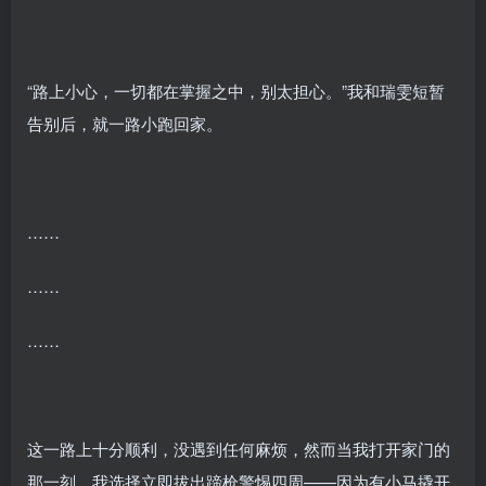
“路上小心，一切都在掌握之中，别太担心。”我和瑞雯短暂
告别后，就一路小跑回家。
……
……
……
这一路上十分顺利，没遇到任何麻烦，然而当我打开家门的
那一刻，我选择立即拔出蹄枪警惕四周——因为有小马撬开