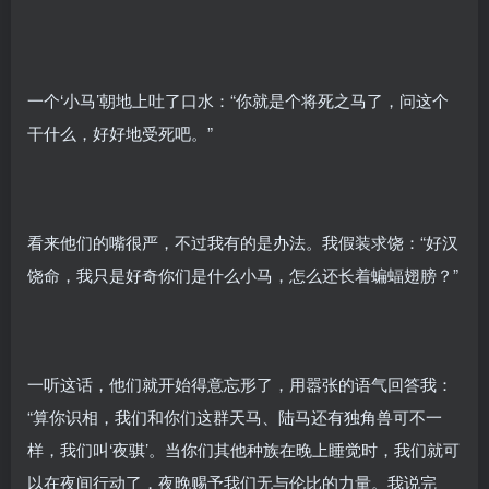
一个‘小马’朝地上吐了口水：“你就是个将死之马了，问这个
干什么，好好地受死吧。”
看来他们的嘴很严，不过我有的是办法。我假装求饶：“好汉
饶命，我只是好奇你们是什么小马，怎么还长着蝙蝠翅膀？”
一听这话，他们就开始得意忘形了，用嚣张的语气回答我：
“算你识相，我们和你们这群天马、陆马还有独角兽可不一
样，我们叫‘夜骐’。当你们其他种族在晚上睡觉时，我们就可
以在夜间行动了，夜晚赐予我们无与伦比的力量。我说完