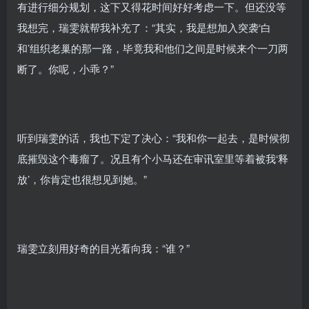
有进行细分规划，这下又得花时间好好考虑一下。但还没等
我想完，瑞雯就帮我补充了：“其实，我是想加入突袭‘白
和’组织老巢的那一路，毕竟我和他们之间是时候来个一刀两
断了。你呢，小乖？”
听到瑞雯的话，我也下定了决心：“我和你一起去，是时候彻
底摧毁这个毒瘤了。况且有个小马还在审讯室里等着被我‘释
放’，你肯定也很想见到她。”
瑞雯立刻用好奇的目光看向我：“谁？”