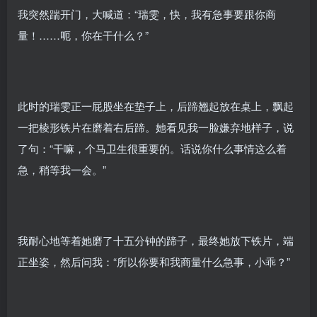
我突然踹开门，大喊道：“瑞雯，快，我有急事要跟你商
量！……呃，你在干什么？”
此时的瑞雯正一屁股坐在垫子上，后蹄翘起放在桌上，飘起
一把棱形铁片在磨着右后蹄。她看见我一脸嫌弃地样子，说
了句：“干嘛，个马卫生很重要的。话说你什么事情这么着
急，稍等我一会。”
我耐心地等着她磨了十五分钟的蹄子，最终她放下铁片，端
正坐姿，然后问我：“所以你要和我商量什么急事，小乖？”