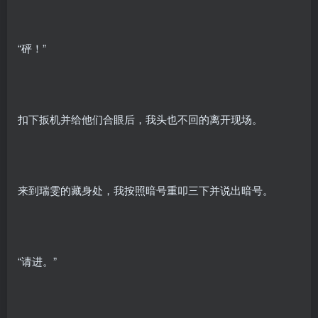
“砰！”
扣下扳机并给他们合眼后，我头也不回的离开现场。
来到瑞雯的藏身处，我按照暗号重叩三下并说出暗号。
“请进。”