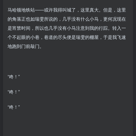
马哈顿地铁站——或许我得叫城了，这里真大。但是，这里
的角落正也如瑞雯所说的，几乎没有什么小马，更何况现在
是宵禁时间，所以也几乎没有小马注意到我的行踪。转入一
个不起眼的小巷，巷道的尽头便是瑞雯的棚屋，于是我飞速
地跑到门前敲门。
“咚！”
“咚！”
“咚！”