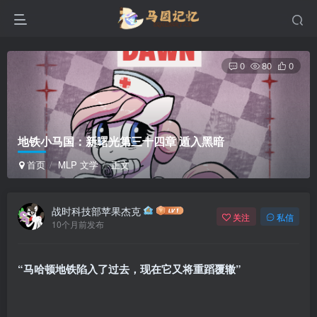
0
80
0
地铁小马国：新曙光第三十四章 遁入黑暗
首页
MLP 文学
正文
战时科技部苹果杰克
关注
私信
10个月前发布
“马哈顿地铁陷入了过去，现在它又将重蹈覆辙”