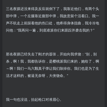
三名夜骐还没来得及反应就倒下了，我靠近他们，有两个头
部中弹，一个左腿靠近腹部中弹，我故意留个活着口。我一
声不吭走上前踩着他的伤口处，他疼得身体扭曲，我冷冷地
问他：“我再问一遍，到底谁派你们来跟踪并袭击我的？”
那名夜骐已经失去了刚才的嚣张，开始向我求饶：“别，别
杀，啊！我，我都告诉你，是樱桃派我们来的，她给了，啊
～啊！我们一马六颗真子弹让我们除掉你。我们也是为了生
活才这样的，被逼无奈呀，大侠饶命。”
我一句也没说，抬起枪口对准眉心。