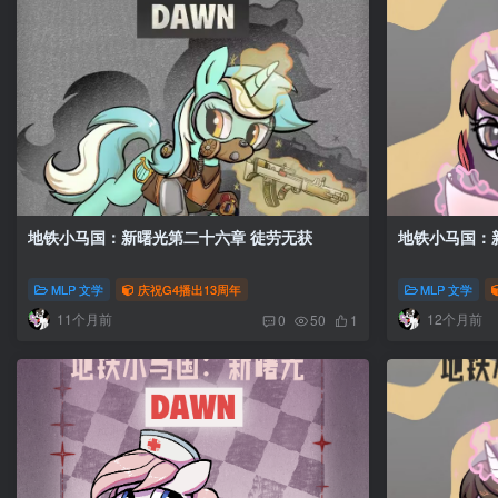
地铁小马国：新曙光第二十六章 徒劳无获
MLP 文学
庆祝G4播出13周年
MLP 文学
11个月前
12个月前
0
50
1