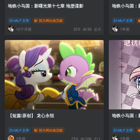
地铁小马国：新曙光第十七章 地堡谍影
MLP 文学
我为网站做贡献
MLP 文学
12个月前
1年前
0
36
0
【短篇/原创】 龙心永恒
MLP 文学
我为网站做贡献
MLP 文学
1年前
1年前
0
106
1