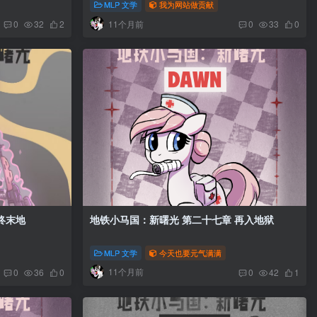
MLP 文学
我为网站做贡献
11个月前
0
32
2
0
33
0
小马国：新曙光第二十八章 终末地
地铁小马国：新曙光 第二十七章 再入地狱
MLP 文学
今天也要元气满满
11个月前
0
36
0
0
42
1