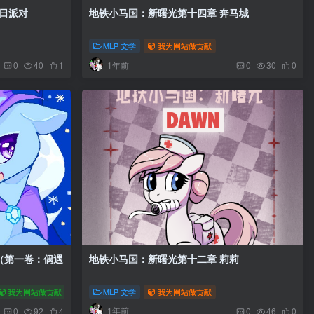
：新曙光 第十五章 生日派对
地铁小马国：新曙光第十四章 奔马城
MLP 文学
我为网站做贡献
1年前
0
40
1
0
30
0
签（第一卷：偶遇
地铁小马国：新曙光第十二章 莉莉
我为网站做贡献
MLP 文学
我为网站做贡献
1年前
0
92
4
0
46
0