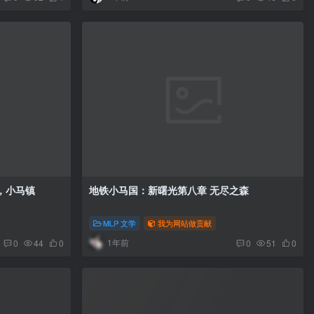
曙光第九章 别了，小马镇
地铁小马国：新曙光第八章 无尽之森
MLP 文学
我为网站做贡献
1年前
0
44
0
0
51
0