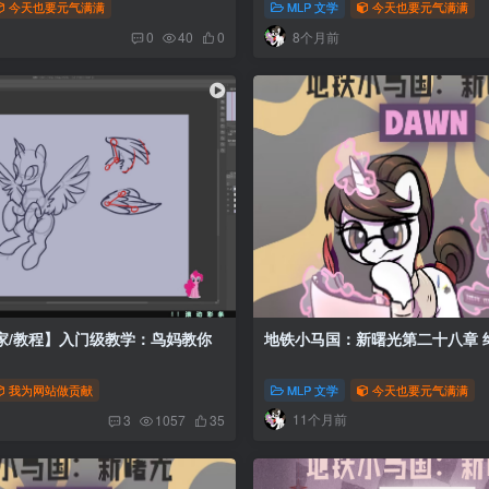
今天也要元气满满
MLP 文学
今天也要元气满满
8个月前
0
40
0
家/教程】入门级教学：鸟妈教你
地铁
我为网站做贡献
MLP 文学
今天也要元气满满
11个月前
3
1057
35