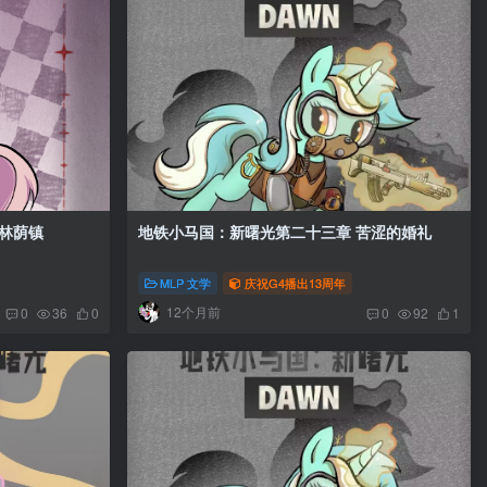
地铁小马国：新曙光 第二十四章 林荫镇
地铁小马国：新曙光第二十三章 苦涩的婚礼
MLP 文学
庆祝G4播出13周年
12个月前
0
36
0
0
92
1