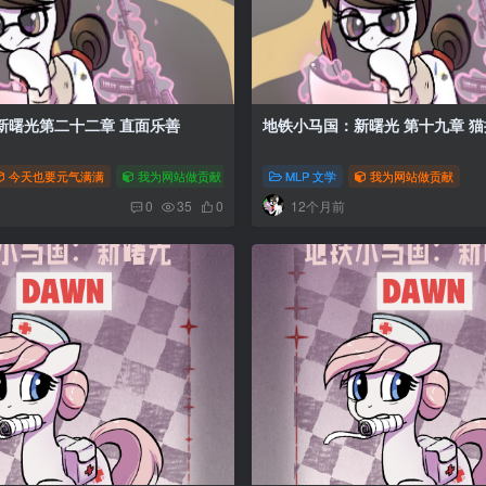
光第二十二章 直面乐善
地铁小马国
今天也要元气满满
我为网站做贡献
MLP 文学
我为网站做贡献
12个月前
0
35
0