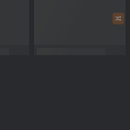
【自制同人】爱茉公主前传：炽心失却
MLP 视频
我为网站做贡献
1年前
0
94
1
0
148
2