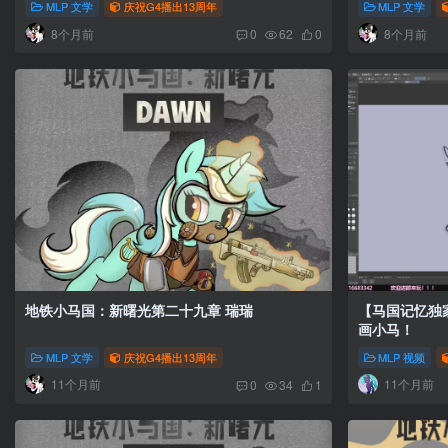
MLP 文学
庆祝G4播出13周年
MLP 文学
8个月前
8个月前
0
62
0
地铁小马国：新曙光第二十九章 瑞瑞
【马国记忆独
画小马！
MLP 文学
庆祝G4播出13周年
MLP 视频
11个月前
11个月前
0
34
1