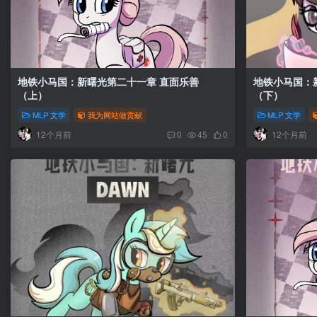
地铁小马国：新曙光第二十一章 直面乐善
地铁小马国：新曙
（上）
（下）
MLP 文学
我为网站做贡献
MLP 文学
12个月前
12个月前
0
45
0