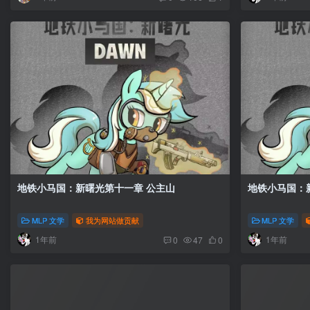
地铁小马国：新曙光第十一章 公主山
MLP 文学
我为网站做贡献
MLP 文学
1年前
1年前
0
47
0