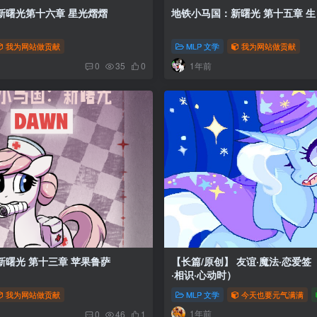
地铁小马国：新曙光第十六章 星光熠熠
地铁小马国
我为网站做贡献
MLP 文学
我为网站做贡献
1年前
0
35
0
地铁小马国：新曙光 第十三章 苹果鲁萨
【长篇/原创】 友谊·魔法·恋爱
·相识·心动时）
我为网站做贡献
MLP 文学
今天也要元气满满
1年前
0
46
1