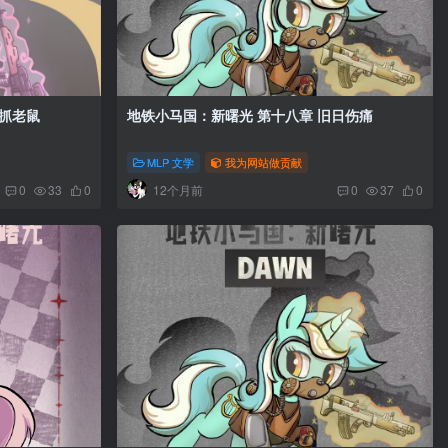
：新曙光 第十九章 猫抓老鼠
地铁小马国：新曙光 第十八章 旧日伤痛
MLP 文学
我为网站做贡献
12个月前
0
33
0
0
37
0