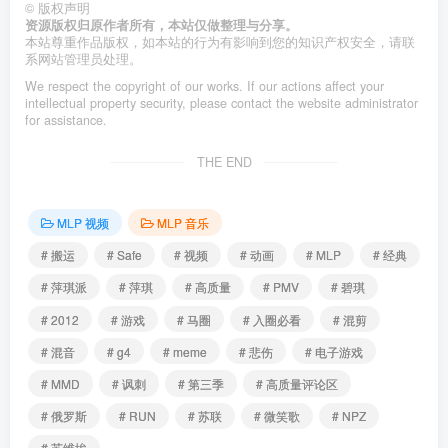
©
版权声明
资源版权归原作者所有，本站仅做整理与分享。
本站尊重作品版权，如本站的行为有影响到您的知识产权安全，请联
系网站管理员处理。
We respect the copyright of our works. If our actions affect your
intellectual property security, please contact the website administrator
for assistance.
THE END
MLP 视频
MLP 音乐
# 搬运
# Safe
# 视频
# 动画
# MLP
# 经典
# 萍琪派
# 萍琪
# 高质量
# PMV
# 碧琪
# 2012
# 游戏
# 马圈
# 入圈必看
# 混剪
# 混音
# g4
# meme
# 悲伤
# 电子游戏
# MMD
# 讽刺
# 第三季
# 高质量评论区
# 俄罗斯
# RUN
# 苏联
# 微笑歌
# NPZ
# 苏维埃