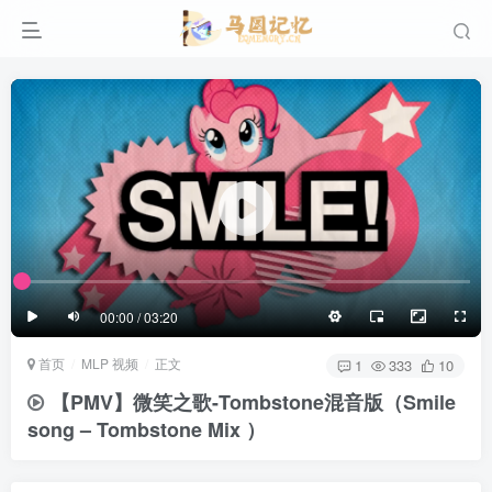
滚动
顶部
底部
防止弹幕重叠
同步视频速度
100%
3/4
1/4
半屏
3/4
满屏
滚动
顶部
底部
25px
适中
00:00 / 03:20
极慢
适中
极快
首页
MLP 视频
正文
发送
1
333
10
【PMV】微笑之歌-Tombstone混音版（Smile
song – Tombstone Mix ）