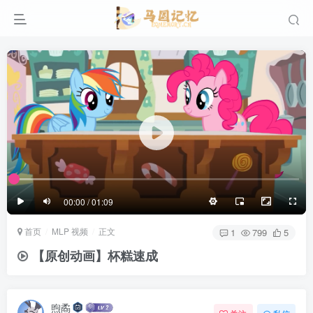
滚动
顶部
底部
防止弹幕重叠
同步视频速度
100%
3/4
1/4
半屏
3/4
满屏
滚动
顶部
底部
25px
适中
00:00 / 01:09
极慢
适中
极快
首页
MLP 视频
正文
发送
1
799
5
【原创动画】杯糕速成
煦矞