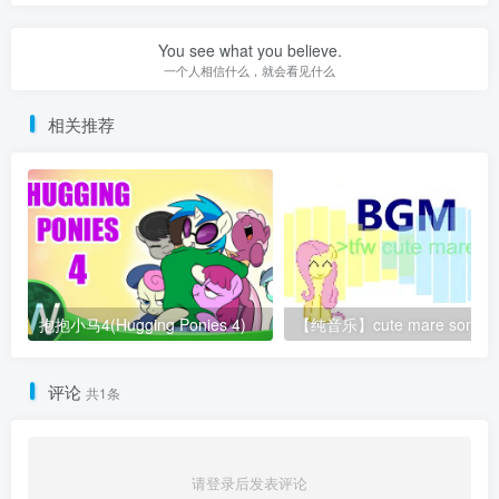
You see what you believe.
一个人相信什么，就会看见什么
相关推荐
抱抱小马4(Hugging Ponies 4)
【纯音乐】cute 
评论
共1条
请登录后发表评论