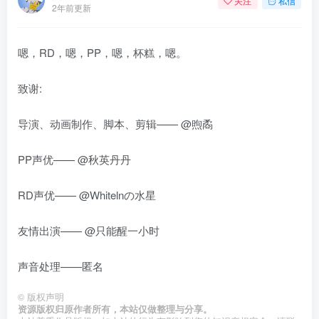
关注
私信
2年前更新
嗯，RD，嗯，PP，嗯，杯糕，嗯。
致谢:
导演、动画制作、脚本、剪辑——
@煦矞
PP声优——
@秋英丹丹
RD声优——
@Whitelnの水星
友情出演——
@只能醒一小时
声音处理——匿名
©
版权声明
资源版权归原作者所有，本站仅做整理与分享。