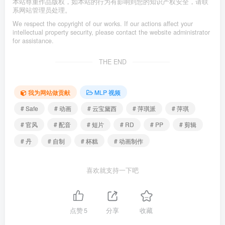
本站尊重作品版权，如本站的行为有影响到您的知识产权安全，请联
系网站管理员处理。
We respect the copyright of our works. If our actions affect your
intellectual property security, please contact the website administrator
for assistance.
THE END
我为网站做贡献
MLP 视频
# Safe
# 动画
# 云宝黛西
# 萍琪派
# 萍琪
# 官风
# 配音
# 短片
# RD
# PP
# 剪辑
# 丹
# 自制
# 杯糕
# 动画制作
喜欢就支持一下吧
点赞
5
分享
收藏