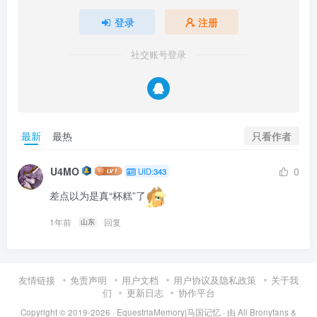
登录
注册
社交账号登录
只看作者
最新
最热
U4MO
0
UID:343
差点以为是真“杯糕”了
1年前
回复
山东
友情链接
免责声明
用户文档
用户协议及隐私政策
关于我
们
更新日志
协作平台
Copyright © 2019-2026 ·
EquestriaMemory|马国记忆
· 由
All Bronyfans &