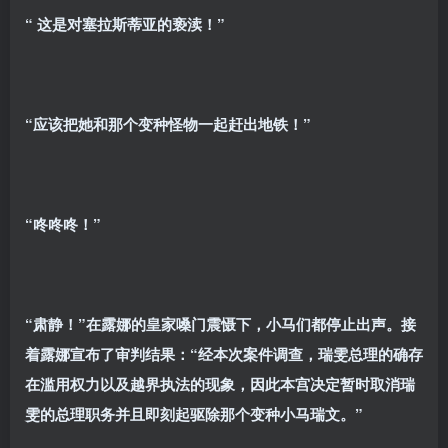
“
这是对塞拉斯蒂亚的亵渎！”
“应该把她和那个变种怪物一起赶出地铁！”
“咚咚咚！”
“肃静！”在露娜的皇家嗓门震慑下，小马们都停止出声。接
着露娜宣布了审判结果：“经本次案件调查，瑞雯总理的确存
在滥用权力以及越界执法的现象，因此本宫决定暂时取消瑞
雯的总理职务并且即刻起驱除那个变种小马瑞文。”