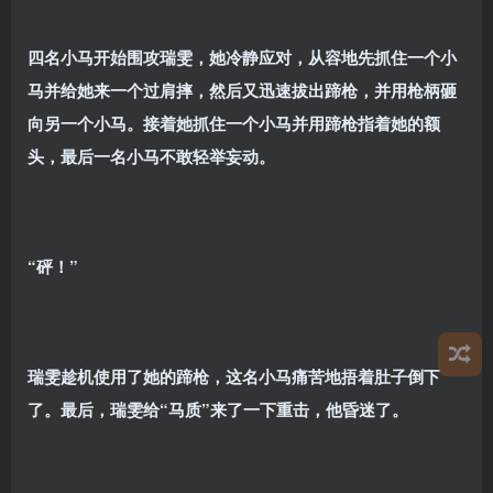
四名小马开始围攻瑞雯，她冷静应对，从容地先抓住一个小
马并给她来一个过肩摔，然后又迅速拔出蹄枪，并用枪柄砸
向另一个小马。接着她抓住一个小马并用蹄枪指着她的额
头，最后一名小马不敢轻举妄动。
“砰！”
瑞雯趁机使用了她的蹄枪，这名小马痛苦地捂着肚子倒下
了。最后，瑞雯给“马质”来了一下重击，他昏迷了。