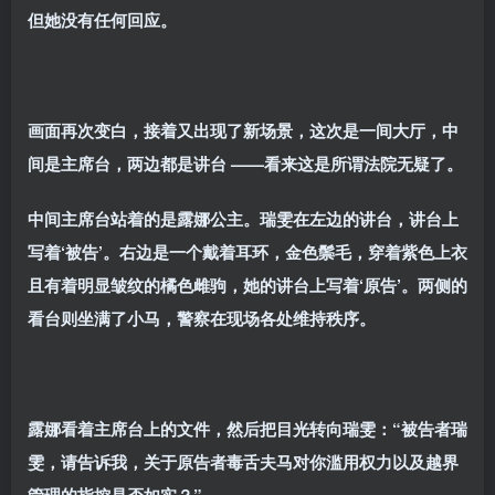
但她没有任何回应。
画面再次变白，接着又出现了新场景，这次是一间大厅，中
间是主席台，两边都是讲台
——看来这是所谓法院无疑了。
中间主席台站着的是露娜公主。瑞雯在左边的讲台，讲台上
写着‘被告’。右边是一个戴着耳环，金色鬃毛，穿着紫色上衣
且有着明显皱纹的橘色雌驹，她的讲台上写着‘原告’。两侧的
看台则坐满了小马，警察在现场各处维持秩序。
露娜看着主席台上的文件，然后把目光转向瑞雯：“被告者瑞
雯，请告诉我，关于原告者毒舌夫马对你滥用权力以及越界
管理的指控是否如实？”