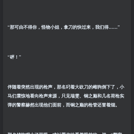
“那可由不得你，怪物小姐，拿刀的快过来，我们得……”
“砰！”
伴随着突然出现的枪声，那名叼着大砍刀的雌驹倒下了，小
马们震惊地看向枪声来源，只见瑞雯、铜之巅和几名荷枪实
弹的警察赫然出现他们面前，而铜之巅的枪管还冒着烟。