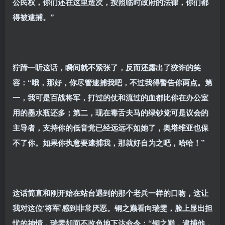
公民权，你们还在这里造次，按照临时政府的法律，你们都
得被逮捕。”
狞蹄一听这话，瞬间就不紧张了，反而还露出了狡诈的笑
容：“哦，那好，你尽管逮捕我吧，不过我得警告你两点。第
一，我可是百战将军，打过的仗和流过的血都比你在办公室
用的墨水瓶还多；第二，现在毒舌夫马的绿钞党可是议会的
主导者，支持你的低音党已经远远不如她了，奥塔维亚也保
不了你。如果你执意要逮捕我，那就好自为之吧，哈哈！”
这话简直和刚开始在站台遇到的那个老兵一样的口吻，这让
我对这位‘将军’感到非常厌恶。铜之巅看向瑞雯，脸上显出担
忧的神情，瑞雯却面不改色地下达命令：“铜之巅，逮捕他，