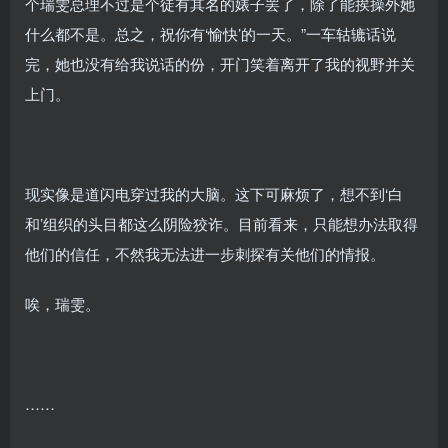
个瑞雯总理不过是个徒有其名的婊子罢了，除了能挨操外她
什么都不是。总之，祝你有‘愉快’的一天。”一车轱辘话说
完，她也没有给我说话的份，开门笑着离开了我的视野并关
上门。
现实像是道闪电穿过我的大脑。这下可麻烦了，想不到‘白
和’组织的头目都这么阴险狡诈。目前看来，只能想办法取得
他们的信任，不然我无法进一步刺探有关他们的情报。
唉，瑞雯。
……