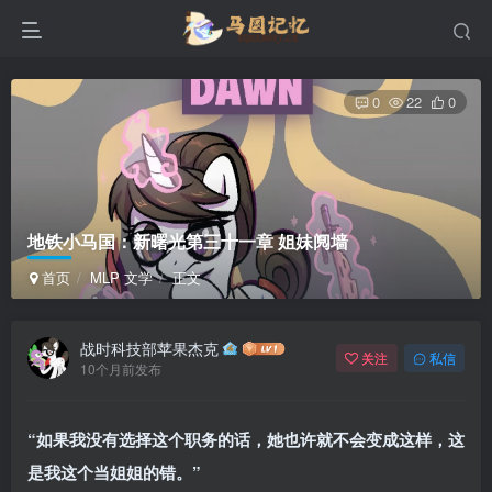
0
22
0
地铁小马国：新曙光第三十一章 姐妹阋墙
首页
MLP 文学
正文
战时科技部苹果杰克
关注
私信
10个月前发布
“如果我没有选择这个职务的话，她也许就不会变成这样，这
是我这个当姐姐的错。”