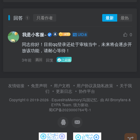
回答
只看作者
最新
最热
1
我是小客服~
0
UID:8
同志你好！目前qq登录还处于审核当中，未来将会逐步开
放该功能，请耐心等待！
3年前
回复
四川
已采纳
友情链接
免责声明
用户文档
用户协议及隐私政策
关于我
们
更新日志
协作平台
Copyright © 2019-2026 ·
EquestriaMemory|马国记忆
· 由
All Bronyfans &
EYPA Team.
强力驱动.
蜀ICP备2023000764号-1