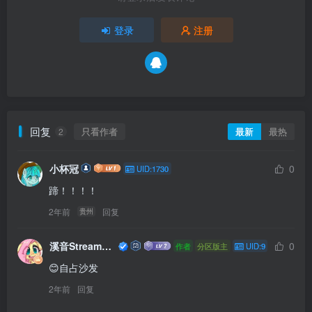
登录
注册
回复
只看作者
最新
最热
2
小杯冠
0
UID:1730
蹄！！！！
2年前
回复
贵州
溪音Streamvolume
0
作者
分区版主
UID:9
😊自占沙发
2年前
回复