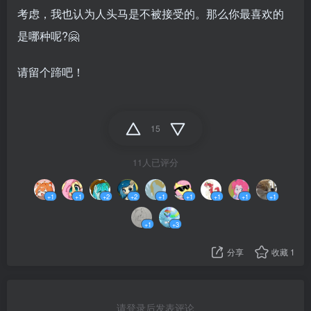
考虑，我也认为人头马是不被接受的。那么你最喜欢的
是哪种呢?🤗
请留个蹄吧！
15
11人已评分
+1
+1
+2
+2
+1
+1
+1
+1
+1
+1
+3
分享
收藏
1
请登录后发表评论