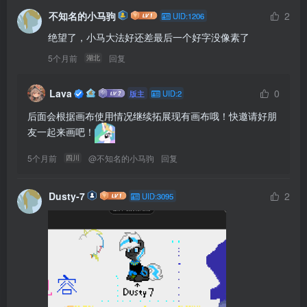
不知名的小马驹
2
UID:1206
绝望了，小马大法好还差最后一个好字没像素了
5个月前
回复
湖北
Lava
0
版主
UID:2
后面会根据画布使用情况继续拓展现有画布哦！快邀请好朋
友一起来画吧！
5个月前
@
不知名的小马驹
回复
四川
Dusty-7
2
UID:3095