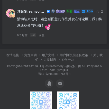
溪音Streamvolume
2
作者
版主
UID:9
活动结束之时，请您截图您的作品并发在评论区，我们将
派送积分与礼物！
6个月前
回复
江苏
友情链接
免责声明
用户文档
用户协议及隐私政策
关于我
们
更新日志
协作平台
Copyright © 2019-2026 ·
EquestriaMemory|马国记忆
· 由
All Bronyfans &
EYPA Team.
强力驱动.
蜀ICP备2023000764号-1