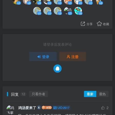
以免费兑换商城周边哦！
+1
+5
+3
+1
+1
+1
+1
+1
+3
请转发这条动态，让大家都来领取奖励吧！
+1
+1
+2
+1
+5
分享
收藏
请登录后发表评论
登录
注册
回复
只看作者
最新
最热
12
鸡汤要来了
2
UID:2517