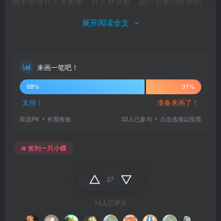
她不知道什么是构图，什么是光影，她只是把记忆中的
色彩点缀在方圆的画板上，她把太阳涂成蓝色，给大地
展开阅读全文
洒满缤纷的染料，为见到的小马换上七彩的衣服。
只是她不知道，幻想的世界无边无际，而蹄间的画板太
小，容不下她恣意挥划的画笔
来画一笔吧！
于是她决定把那一刻变成永恒…..
68%
31%
支持！
准备来画了！
◆ 活动入口：
双选PK
长期有效
32人已参与
点击选项以投票
https://eplace.eqmemory.cn/
捡到一只小蝶
大奖派送~
27
活动结束之时，
请将您的作品截图发在这里的评论区并
14人已评分
留下您的用户名
，我们将荟萃大家的作品派送积分，可