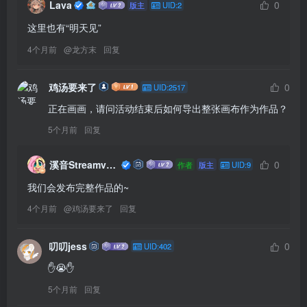
Lava
0
版主
UID:2
这里也有“明天见”
4个月前
@
龙方末
回复
鸡汤要来了
0
UID:2517
正在画画，请问活动结束后如何导出整张画布作为作品？
5个月前
回复
溪音Streamvolume
0
作者
版主
UID:9
我们会发布完整作品的~
4个月前
@
鸡汤要来了
回复
叨叨jess
0
UID:402
✋😭✋
5个月前
回复