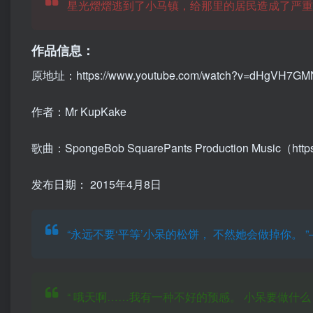
星光熠熠逃到了小马镇，给那里的居民造成了严
作品信息：
原地址：https://www.youtube.com/watch?v=dHgVH7G
作者：Mr KupKake
歌曲：SpongeBob SquarePants Production Music（http
发布日期：
2015年4月8日
“永远不要‘平等’小呆的松饼，
不然她会做掉你。
”
“
哦天啊……我有一种不好的预感。
小呆要做什么