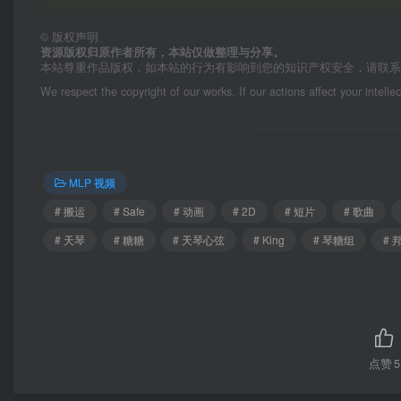
©
版权声明
资源版权归原作者所有，本站仅做整理与分享。
本站尊重作品版权，如本站的行为有影响到您的知识产权安全，请联
We respect the copyright of our works. If our actions affect your intelle
MLP 视频
# 搬运
# Safe
# 动画
# 2D
# 短片
# 歌曲
# 天琴
# 糖糖
# 天琴心弦
# King
# 琴糖组
# 
点赞
5