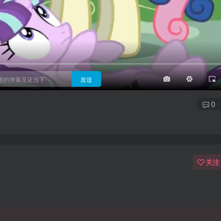
3/4
半屏
3/4
满屏
顶部
底部
25px
适中
适中
极快
发送
0
关注