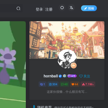
投稿
登录
注册
hornball
关注
1
304
40
44
7.1W+
这家伙很懒，什么都没有写...
随机推荐
偶尔尝试点新鲜内容也不错哦~