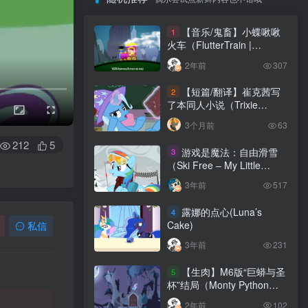
【音乐/鬼畜】小蝶啾啾
1
火车（FlutterTrain |
Fluttershy likes Trains）
2年前
307
【短篇/翻译】崔克茜写
2
了本同人小说（Trixie
Writes A Fanfic）
3个月前
63
212
5
游戏是魔法：自由滑雪
3
（Ski Free – My Little
Classics, Gaming is
3年前
517
Magic）
露娜的点心(Luna’s
4
Cake)
私信
3年前
231
【生肉】M6版“巨蟒与圣
5
杯”结局（Monty Python
and the Elements of
2年前
102