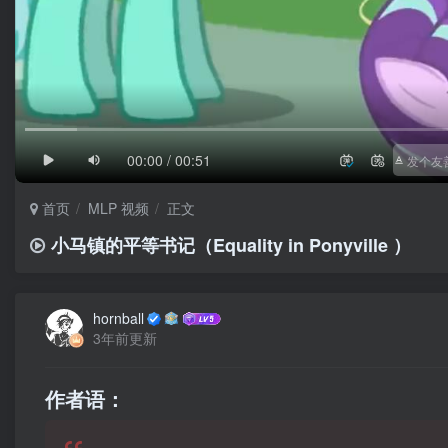
1/4
滚动
极慢
00:00 / 00:51
首页
MLP 视频
正文
小马镇的平等书记（Equality in Ponyville ）
hornball
3年前更新
作者语：