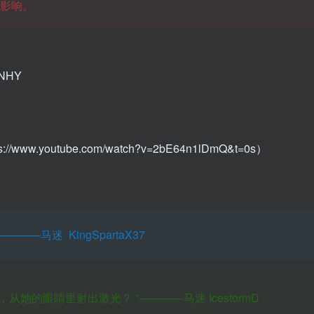
重影响。
MNHY
s://www.youtube.com/watch?v=2bE64n1lDmQ&t=0s）
————马迷 KingSpartaX37
，从她的眼睛里射出激光？
”————马迷 IcestormD