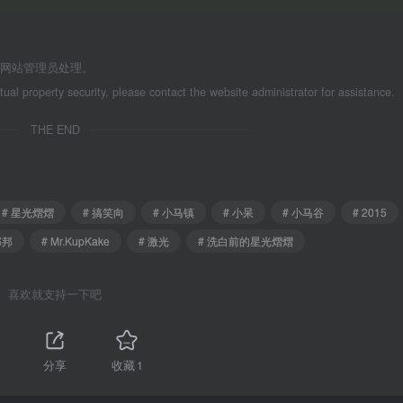
系网站管理员处理。
ctual property security, please contact the website administrator for assistance.
THE END
# 星光熠熠
# 搞笑向
# 小马镇
# 小呆
# 小马谷
# 2015
邦邦
# Mr.KupKake
# 激光
# 洗白前的星光熠熠
喜欢就支持一下吧
分享
收藏
1