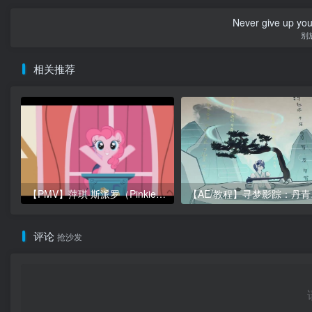
Never give up yo
别
相关推荐
【PMV】萍琪·斯派罗（Pinkie Sparrow）
【A
评论
抢沙发