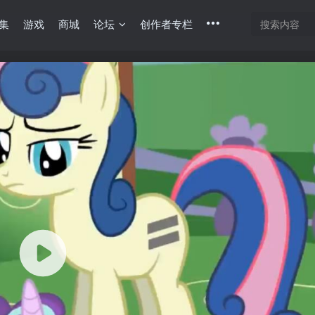
集
游戏
商城
论坛
创作者专栏
底部
幕重叠
同步视频速度
100%