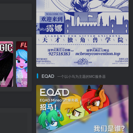
EQAD
一个以小马为主题的MC服务器
【长篇故事/视频翻译】友谊是悲剧2：公主之传-S2E6-水晶帝国
【动画】花之旅途（试播集）（FLOWER’S JOURNEY [PILOT]）