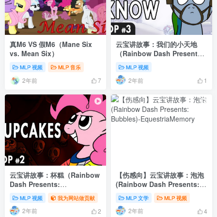
真M6 VS 假M6（Mane Six
云宝讲故事：我们的小天地
vs. Mean Six）
（Rainbow Dash Presents:
Somewhere Only We
MLP 视频
MLP 音乐
MLP 视频
Know）
2年前
2年前
7
1
云宝讲故事：杯糕（Rainbow
【伤感向】云宝讲故事：泡泡
Dash Presents:
(Rainbow Dash Presents:
Cupcakes）
Bubbles)
MLP 视频
我为网站做贡献
MLP 文学
MLP 视频
2年前
2年前
2
4