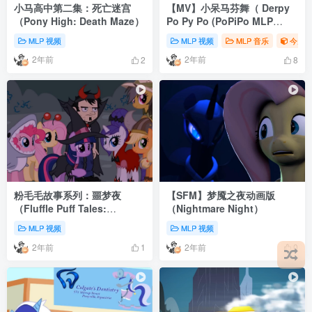
小马高中第二集：死亡迷宫
【MV】小呆马芬舞（ Derpy
（Pony High: Death Maze）
Po Py Po (PoPiPo MLP
Parody) ）
MLP 视频
MLP 视频
MLP 音乐
今天
2年前
2年前
2
8
粉毛毛故事系列：噩梦夜
【SFM】梦魇之夜动画版
（Fluffle Puff Tales:
（Nightmare Night）
“Nightmare Night”）
MLP 视频
MLP 视频
2年前
2年前
1
0