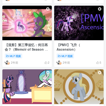
【混剪】第三季追忆：何日再
【PMV】飞升（
会？（Memoir of Season 3
Ascension）
HQ- When Can I See You
MLP 视频
MLP 视频
Again）
2年前
2年前
2
5