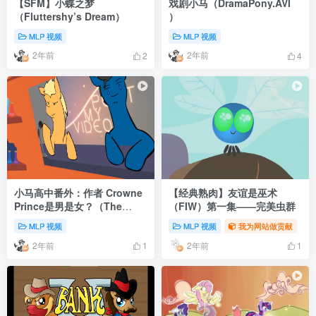
【SFM】小蝶之梦
戏剧小马（DramaPony.AVI
（Fluttershy’s Dream）
）
MLP 视频
MLP 视频
2年前
2年前
2
4
小马高中番外：作者 Crowne
【经典熟肉】友谊是巫术
Prince是男是女？（The
（FIW）第一集——完美虫群
Prince）
MLP 视频
MLP 视频
我为网站做贡献
2年前
2年前
1
1