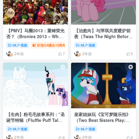
【PMV】马圈2013：重铸荣光
【治愈向】与萍琪共度暖炉前
否？（Bronies 2013 – When
夜（Twas The Night Before
Can We Do This Again）
Pinkie）
MLP 视频
庆祝G4播出13周年
MLP 视频
2年前
2年前
7
5
【生肉】粉毛毛故事系列：“圣
皇家姐妹玩《宝可梦随乐拍》
诞节特辑（Fluffle Puff Tales:
（Two Best Sisters Play:
“Chrysmas Special”）
PKMN Snap）
MLP 视频
MLP 视频
2年前
2年前
6
2