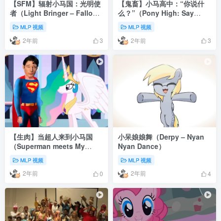
【SFM】辐射小马国：光明使
【鬼畜】小马高中：“你说什
者（Light Bringer – Fallout
么？”（Pony High: Say
Equestria ）
What | Say My Little Pony）
MLP 视频
MLP 视频
2年前
2年前
3
3
【生肉】当超人来到小马国
小呆娘娘舞（Derpy – Nyan
（Superman meets My
Nyan Dance）
Little Pony）
MLP 视频
MLP 视频
2年前
2年前
0
4