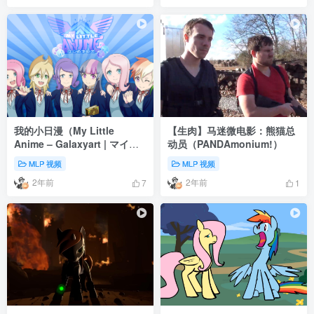
我的小日漫（My Little
【生肉】马迷微电影：熊猫总
Anime – Galaxyart | マイリ
动员（PANDAmonium!）
トルアニメ）
MLP 视频
MLP 视频
2年前
2年前
7
1