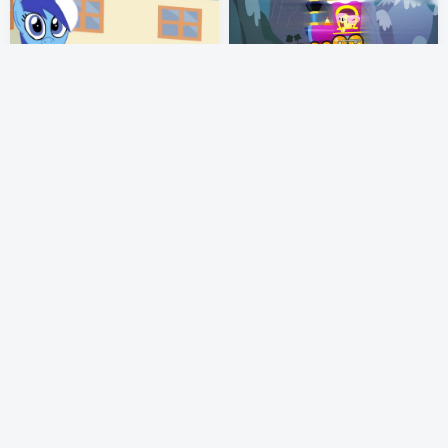
高露洁的牙科广告
【音乐/鬼畜】小蝶啾啾火车
（Colgate’s Dentistry Ad）
（FlutterTrain | Fluttershy
likes Trains）
MLP 视频
MLP 视频
MLP 音乐
2年前
2年前
2
7
【PMV】如果你死了真是太可
小马全明星的终极对决-动画版
惜！（ Death Should Not
（Ultimate Showdown of
Have Taken Thee）
Ultimate Harmony）
MLP 视频
MLP 视频
2年前
2年前
3
3