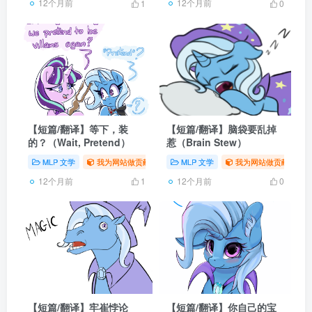
12个月前
12个月前
1
0
【短篇/翻译】等下，装
【短篇/翻译】脑袋要乱掉
的？（Wait, Pretend）
惹（Brain Stew）
MLP 文学
我为网站做贡献
# 同人
MLP 文学
# 翻译
# MLP
我为网站做贡献
# 
12个月前
12个月前
1
0
【短篇/翻译】牢崔悖论
【短篇/翻译】你自己的宝