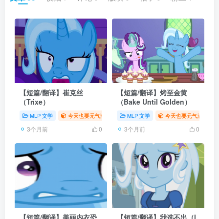
【短篇/翻译】崔克丝
【短篇/翻译】烤至金黄
（Trixe）
（Bake Until Golden）
MLP 文学
今天也要元气满满
# 同人
MLP 文学
# 翻译
今天也要元气满满
# MLP
3个月前
3个月前
0
0
【短篇/翻译】美丽内衣恐
【短篇/翻译】我选不出（I