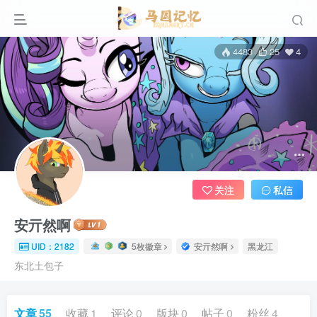
4483
25
4
关注
私信
安亓然啊
UID：2182
5枚徽章
安亓然啊
黑龙江
东北土包子
文章
55
收藏
1
评论
0
版块
0
帖子
0
粉丝
4