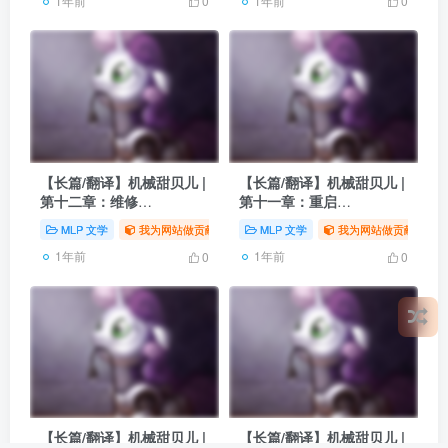
1年前
1年前
0
0
【长篇/翻译】机械甜贝儿 |
【长篇/翻译】机械甜贝儿 |
第十二章：维修
第十一章：重启
（Maintenance）
（Reboot）
MLP 文学
我为网站做贡献
# 同人
MLP 文学
# 翻译
# MLP
我为网站做贡献
# 
1年前
1年前
0
0
【长篇/翻译】机械甜贝儿 |
【长篇/翻译】机械甜贝儿 |