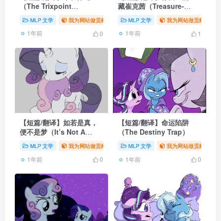
（The Trixpoint
藏崔克茜（Treasure-
Paradox）
Your-Own-Trixie）
MLP 文学
我为网站做贡献
# 同人
MLP 文学
# 翻译
# MLP
我为网站做贡献
# 
1年前
1年前
0
1
【短篇/翻译】如若是真，
【短篇/翻译】命运陷阱
便不是梦（It’s Not A
（The Destiny Trap）
Dream If It’s Real）
MLP 文学
我为网站做贡献
# 同人
MLP 文学
# 翻译
# MLP
我为网站做贡献
# 
1年前
1年前
0
0