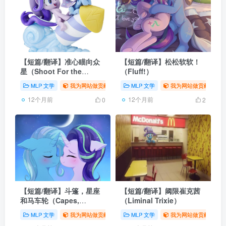
【短篇/翻译】准心瞄向众
【短篇/翻译】松松软软！
星（Shoot For the
（Fluff!）
Stars）
MLP 文学
我为网站做贡献
# 同人
MLP 文学
# 翻译
# MLP
我为网站做贡献
# 
12个月前
12个月前
0
2
【短篇/翻译】斗篷，星座
【短篇/翻译】阈限崔克茜
和马车轮（Capes,
（Liminal Trixie）
Constellations &
MLP 文学
我为网站做贡献
# 同人
MLP 文学
# 翻译
# MLP
我为网站做贡献
# 
Carriage Wheels）