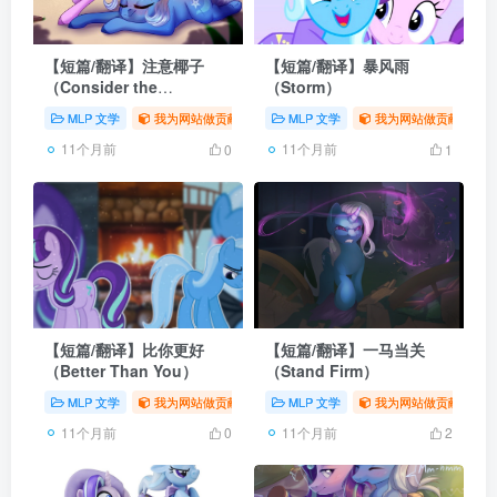
【短篇/翻译】注意椰子
【短篇/翻译】暴风雨
（Consider the
（Storm）
Coconut）
MLP 文学
我为网站做贡献
# 同人
MLP 文学
# 翻译
# MLP
我为网站做贡献
# 
11个月前
11个月前
0
1
【短篇/翻译】比你更好
【短篇/翻译】一马当关
（Better Than You）
（Stand Firm）
MLP 文学
我为网站做贡献
# 同人
MLP 文学
# 翻译
# MLP
我为网站做贡献
# 
11个月前
11个月前
0
2