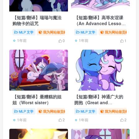
【短篇/翻译】瑞瑞与魔法
【短篇/翻译】高等友谊课
购物卡的诅咒
（An Advanced Lesson
in Friendship）
MLP 文学
我为网站做贡献
# 同人
MLP 文学
# 翻译
# MLP
我为网站做贡献
# 
1年前
1年前
0
1
【短篇/翻译】最糟糕的姐
【短篇/翻译】神通广大的
姐（Worst sister）
拥抱（Great and
Powerful Snuggles）
MLP 文学
我为网站做贡献
# 同人
MLP 文学
# 翻译
# MLP
我为网站做贡献
# 
1年前
1年前
2
2