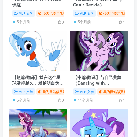
惧症
Can’t Decide）
（Όmorfosrhódonesorouchaphobia）
MLP 文学
今天也要元气满满
# 同人
MLP 文学
# 翻译
今天也要元气满满
# MLP
5个月前
5个月前
0
1
【短篇/翻译】我在这个星
【中篇/翻译】与自己共舞
球活得越久，就越明白为什
（Dancing with
么公鸡早上打鸣。
Herself）
MLP 文学
我为网站做贡献
# 同人
MLP 文学
# 翻译
# MLP
我为网站做贡献
# 
5个月前
11个月前
0
1