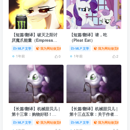
【短篇/翻译】破灭之阳讨
【短篇/翻译】请，吃
厌魔爪能量（Empress
（Pleat Eat）
Daybreaker hates
MLP 文学
我为网站做贡献
# 同人
MLP 文学
# 翻译
# MLP
我为网站做贡献
# 
Monster Energy）
1年前
1年前
0
2
【长篇/翻译】机械甜贝儿 |
【长篇/翻译】机械甜贝儿 |
第十三章：购物好耶！
第十三点五章：关于作者
（Hooray Shopping!）
MerlosTheMad断更
MLP 文学
我为网站做贡献
# 同人
MLP 文学
# 翻译
# MLP
我为网站做贡献
# 